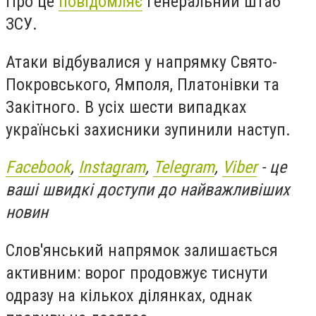
Про це
повідомляє
Генеральний штаб
ЗСУ.
Атаки відбувалися у напрямку Свято-
Покровського, Ямполя, Платонівки та
Закітного. В усіх шести випадках
українські захисники зупинили наступ.
Facebook
,
Instagram
,
Telegram
,
Viber
- це
ваші швидкі доступи до найважливіших
новин
Слов'янський напрямок залишається
активним: ворог продовжує тиснути
одразу на кількох ділянках, однак