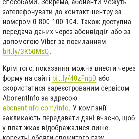
способами. Зокрема, абоненти можуть
зателефонувати до контакт-центру за
номером 0-800-100-104. Також доступна
передача даних через абонвідділ або за
допомогою Viber за посиланням
bit.ly/3K50MsQ
.
Крім того, показання можна внести через
форму на сайті
bit.ly/40zFngD
або
скористатися зареєстрованим сервісом
AbonentInfo за адресою
abonentinfo.com/info
. У компанії
закликають передавати дані вчасно, щоб
у платіжках відображалися лише
коректні обсяги спожитого газу.