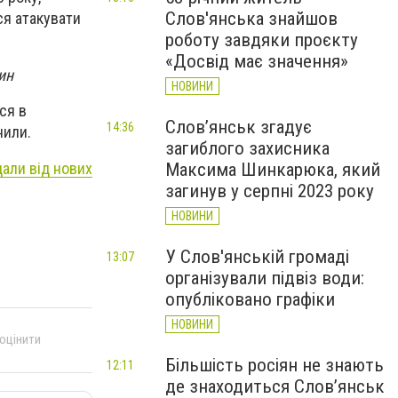
Слов'янська знайшов
ся атакувати
роботу завдяки проєкту
«Досвід має значення»
ин
НОВИНИ
ся в
Слов’янськ згадує
14:36
нили.
загиблого захисника
дали від нових
Максима Шинкарюка, який
загинув у серпні 2023 року
НОВИНИ
У Слов'янській громаді
13:07
організували підвіз води:
опубліковано графіки
НОВИНИ
 оцінити
Більшість росіян не знають
12:11
де знаходиться Слов’янськ