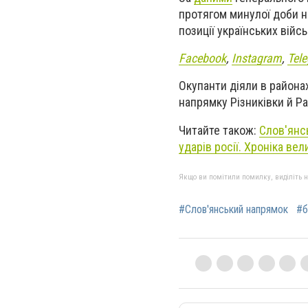
протягом минулої доби н
позиції українських війс
Facebook
,
Instagram
,
Tel
Окупанти діяли в районах
напрямку Різниківки й Р
Читайте також:
Слов'янс
ударів росії. Хроніка ве
Якщо ви помітили помилку, виділіть нео
#Слов'янський напрямок
#б