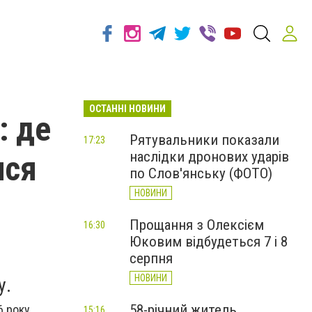
ОСТАННІ НОВИНИ
: де
Рятувальники показали
17:23
наслідки дронових ударів
ися
по Слов'янську (ФОТО)
НОВИНИ
Прощання з Олексієм
16:30
Юковим відбудеться 7 і 8
серпня
НОВИНИ
у.
58-річний житель
 року,
15:16