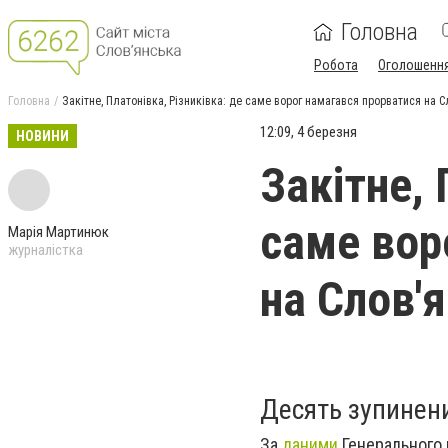
Головна
Робота
Оголошенн
Головна
Закітне, Платонівка, Різниківка: де саме ворог намагався прорватися на 
12:09, 4 березня
НОВИНИ
Закітне, 
саме вор
Марія Мартинюк
журналістка
на Слов'
Десять зупинени
За
даними
Генерального 