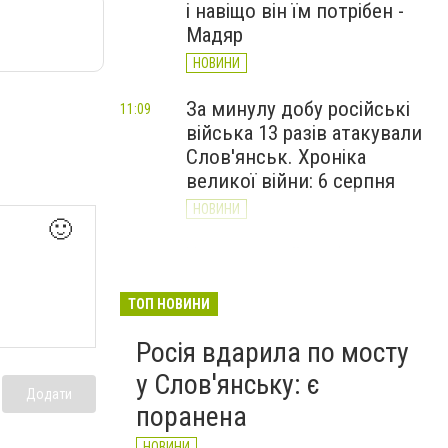
і навіщо він їм потрібен -
Мадяр
НОВИНИ
За минулу добу російські
11:09
війська 13 разів атакували
Слов'янськ. Хроніка
великої війни: 6 серпня
НОВИНИ
🙂
Через постійні обстріли
10:29
Слов’янська
Донецькоблгаз припиняє
ТОП НОВИНИ
обслуговування двох
Росія вдарила по мосту
районів
у Слов'янську: є
НОВИНИ
Додати
поранена
НОВИНИ