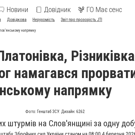
Новини
Довідник
ГО Має сенс
я
Довідкова
Нерухомість
Звіт про прозорість JTI
Слов'янському напрямку
Платонівка, Різниківка
ог намагався прорват
янському напрямку
Фото: Генштаб ЗСУ. Дизайн: 6262
х штурмів на Слов'янщині за одну доб
штабу Збройних сил України станом на 08:00 4 березня 2026