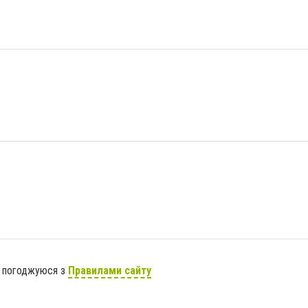
я погоджуюся з
Правилами сайту