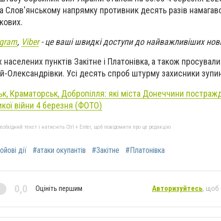
а Слов'янському напрямку противник десять разів намагав
ькових.
egram
,
Viber
- це ваші швидкі доступи до найважливіших нов
 населених пунктів Закітне і Платонівка, а також просували
ай-Олександрівки. Усі десять спроб штурму захисники зупи
ьк, Краматорськ, Добропілля: які міста Донеччини постраж
ликої війни 4 березня (ФОТО)
бхідний текст і натисніть Ctrl + Enter, щоб повідомити про це редакцію
ойові дії
#атаки окупантів
#Закітне
#Платонівка
0,0
Оцініть першим
Авторизуйтесь
, щоб