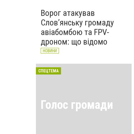
Ворог атакував
Слов’янську громаду
авіабомбою та FPV-
дроном: що відомо
НОВИНИ
СПЕЦТЕМА
Голос громади