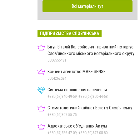
Всі матеріали тут
ПІДПРИЄМСТВА СЛОВ'ЯНСЬКА
Бігун Віталій Валерійович - приватний нотаріус
Слов'янського міського нотаріального округу
Дон.обл.
0506555431
Контент агентство MAKE SENSE
0504262624
Система сповіщення населення
+380(67)340-49-59, +380(67)350-44-68
Стоматологічний кабінет Естет у Слов'янську
+380(66)307-55-75
Адвокатське об'єднання Актум
+380(67)566-47-09, +380(50)347-05-80