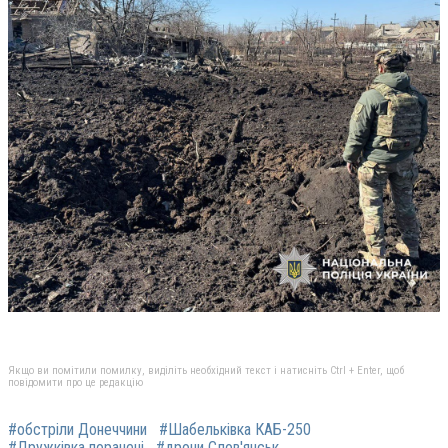
Якщо ви помітили помилку, виділіть необхідний текст і натисніть Ctrl + Enter, щоб
повідомити про це редакцію
#обстріли Донеччини
#Шабельківка КАБ-250
#Дружківка поранені
#дрони Слов'янськ