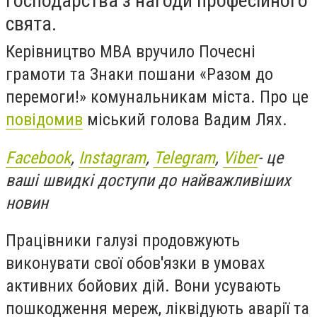
господарства з нагоди професійного
свята.
Керівництво МВА вручило Почесні
грамоти та Знаки пошани «Разом до
перемоги!» комунальникам міста. Про це
повідомив
міський голова Вадим Лях.
Facebook
,
Instagram
,
Telegram
,
Viber
- це
ваші швидкі доступи до найважливіших
новин
Працівники галузі продовжують
виконувати свої обов'язки в умовах
активних бойових дій. Вони усувають
пошкодження мереж, ліквідують аварії та