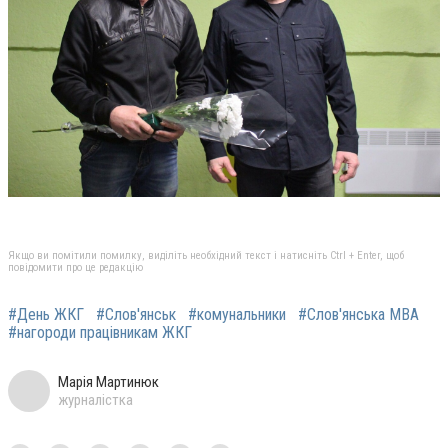
Якщо ви помітили помилку, виділіть необхідний текст і натисніть Ctrl + Enter, щоб
повідомити про це редакцію
#День ЖКГ
#Слов'янськ
#комунальники
#Слов'янська МВА
#нагороди працівникам ЖКГ
Марія Мартинюк
журналістка