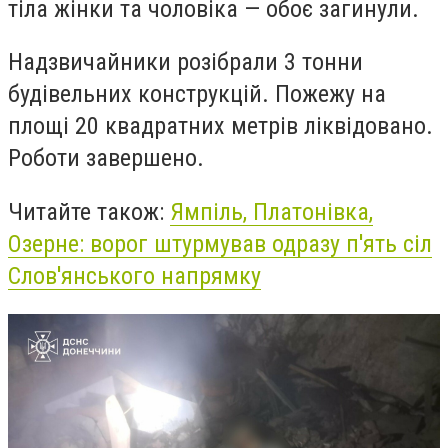
тіла жінки та чоловіка — обоє загинули.
Надзвичайники розібрали 3 тонни
будівельних конструкцій. Пожежу на
площі 20 квадратних метрів ліквідовано.
Роботи завершено.
Читайте також:
Ямпіль, Платонівка,
Озерне: ворог штурмував одразу п'ять сіл
Слов'янського напрямку