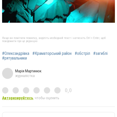
Якщо ви помітили помилку, виділіть необхідний текст і натисніть Ctrl + Enter, щоб
повідомити про це редакцію
#Олександрівка
#Краматорський район
#обстріл
#загиблі
#рятувальники
Марія Мартинюк
журналістка
0,0
Авторизируйтесь
, чтобы оценить