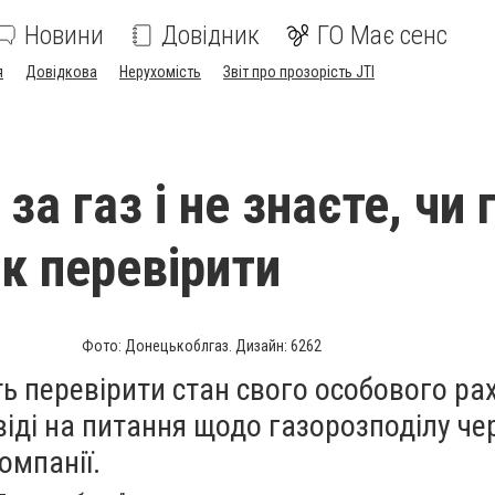
Новини
Довідник
ГО Має сенс
я
Довідкова
Нерухомість
Звіт про прозорість JTI
за газ і не знаєте, чи 
як перевірити
Фото: Донецькоблгаз. Дизайн: 6262
 перевірити стан свого особового рах
іді на питання щодо газорозподілу че
омпанії.