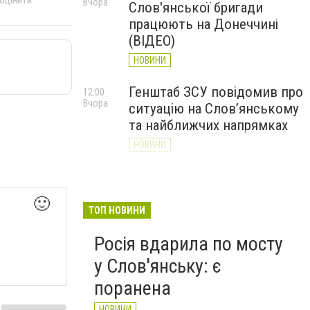
Вчора
Слов'янської бригади
працюють на Донеччині
(ВІДЕО)
НОВИНИ
Генштаб ЗСУ повідомив про
12:00
Вчора
ситуацію на Слов’янському
та найближчих напрямках
НОВИНИ
Слов’янськ обстріляли 13
11:18
Вчора
разів за добу. Хроніка
🙂
великої війни: 7 серпня
ТОП НОВИНИ
НОВИНИ
Росія вдарила по мосту
у Слов'янську: є
поранена
НОВИНИ