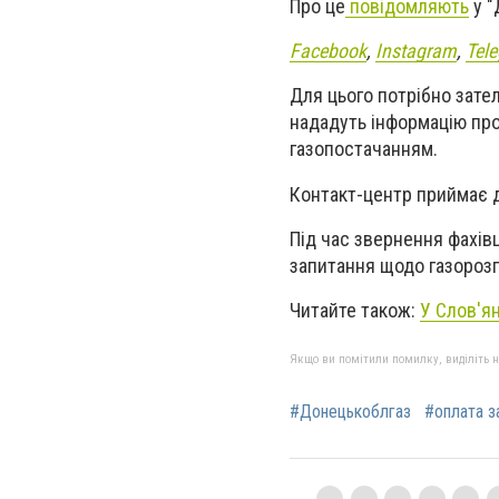
Про це
повідомляють
у "
Facebook
,
Instagram
,
Tel
Для цього потрібно зат
нададуть інформацію про
газопостачанням.
Контакт-центр приймає дз
Під час звернення фахів
запитання щодо газорозп
Читайте також:
У Слов'ян
Якщо ви помітили помилку, виділіть нео
#Донецькоблгаз
#оплата з