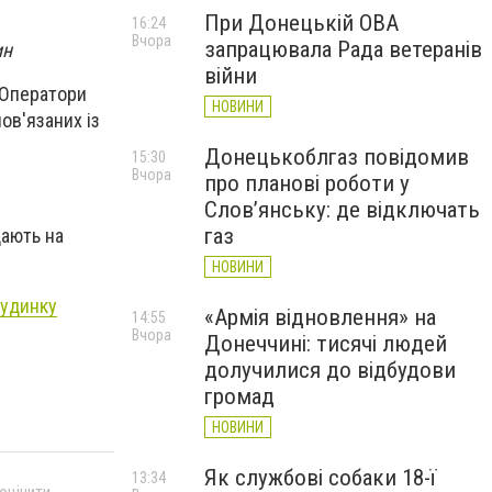
При Донецькій ОВА
16:24
Вчора
запрацювала Рада ветеранів
ин
війни
 Оператори
НОВИНИ
ов'язаних із
Донецькоблгаз повідомив
15:30
Вчора
про планові роботи у
Слов’янську: де відключать
газ
дають на
НОВИНИ
будинку
«Армія відновлення» на
14:55
Вчора
Донеччині: тисячі людей
долучилися до відбудови
громад
НОВИНИ
Як службові собаки 18-ї
13:34
 оцінити