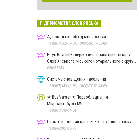
ПІДПРИЄМСТВА СЛОВ'ЯНСЬКА
Адвокатське об'єднання Актум
+380(67)566-47-09, +380(50)347-05-80
Бігун Віталій Валерійович - приватний нотаріус
Слов'янського міського нотаріального округу
Дон.обл.
0506555431
Система сповіщення населення
+380(67)340-49-59, +380(67)350-44-68
★ BusMaster ★ Переобладнання
Мікроавтобусів №1
+380(67)599-04-04
Стоматологічний кабінет Естет у Слов'янську
+380(66)307-55-75