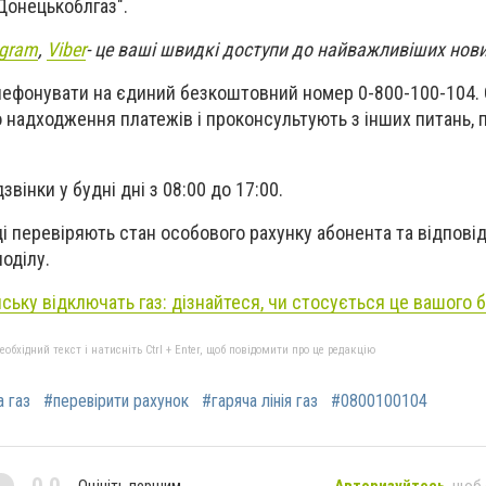
Донецькоблгаз".
egram
,
Viber
- це ваші швидкі доступи до найважливіших нов
елефонувати на єдиний безкоштовний номер 0-800-100-104.
 надходження платежів і проконсультують з інших питань, п
вінки у будні дні з 08:00 до 17:00.
ці перевіряють стан особового рахунку абонента та відпові
оділу.
ську відключать газ: дізнайтеся, чи стосується це вашого 
бхідний текст і натисніть Ctrl + Enter, щоб повідомити про це редакцію
а газ
#перевірити рахунок
#гаряча лінія газ
#0800100104
Оцініть першим
Авторизуйтесь
, щоб