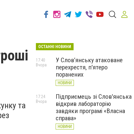
ОСТАННІ НОВИНИ
гроші
У Слов’янську атаковане
17:40
Вчора
перехрестя, п'ятеро
поранених
НОВИНИ
Підприємець зі Слов'янська
17:24
Вчора
відкрив лабораторію
унку та
завдяки програмі «Власна
рез
справа»
НОВИНИ