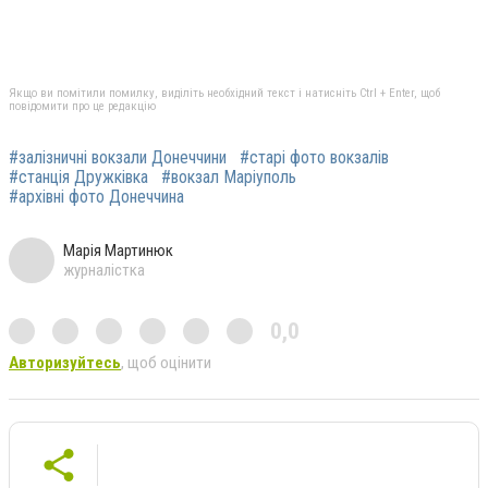
Якщо ви помітили помилку, виділіть необхідний текст і натисніть Ctrl + Enter, щоб
повідомити про це редакцію
#залізничні вокзали Донеччини
#старі фото вокзалів
#станція Дружківка
#вокзал Маріуполь
#архівні фото Донеччина
Марія Мартинюк
журналістка
0,0
Авторизуйтесь
, щоб оцінити