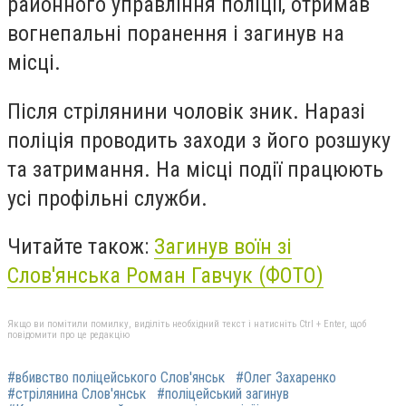
районного управління поліції, отримав
вогнепальні поранення і загинув на
місці.
Після стрілянини чоловік зник. Наразі
поліція проводить заходи з його розшуку
та затримання. На місці події працюють
усі профільні служби.
Читайте також:
Загинув воїн зі
Слов'янська Роман Гавчук (ФОТО)
Якщо ви помітили помилку, виділіть необхідний текст і натисніть Ctrl + Enter, щоб
повідомити про це редакцію
#вбивство поліцейського Слов'янськ
#Олег Захаренко
#стрілянина Слов'янськ
#поліцейський загинув