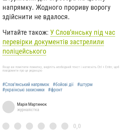
напрямку. Жодного прориву ворогу
здійснити не вдалося.
Читайте також:
У Слов'янську під час
перевірки документів застрелили
поліцейського
Якщо ви помітили помилку, виділіть необхідний текст і натисніть Ctrl + Enter, щоб
повідомити про це редакцію
#Слов'янський напрямок
#бойові дії
#штурм
#українські захисники
#фронт
Марія Мартинюк
журналістка
0,0