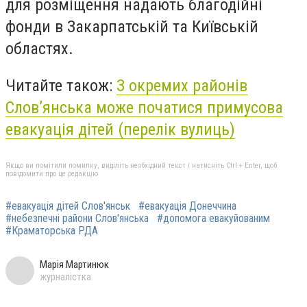
для розміщення надають благодійні
фонди в Закарпатській та Київській
областях.
Читайте також:
З окремих районів
Слов’янська може початися примусова
евакуація дітей (перелік вулиць)
Якщо ви помітили помилку, виділіть необхідний текст і натисніть Ctrl + Enter, щоб
повідомити про це редакцію
#евакуація дітей Слов'янськ
#евакуація Донеччина
#небезпечні райони Слов'янська
#допомога евакуйованим
#Краматорська РДА
Марія Мартинюк
журналістка