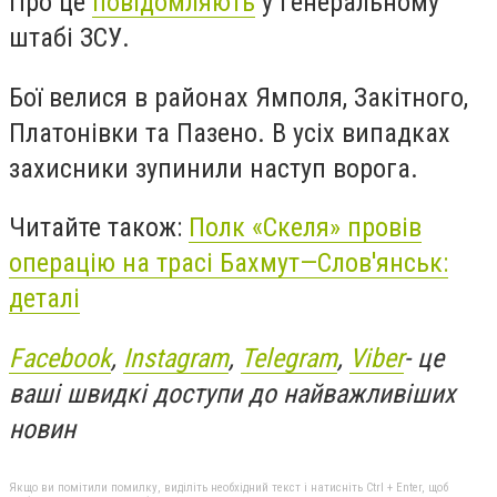
Про це
повідомляють
у Генеральному
штабі ЗСУ.
Бої велися в районах Ямполя, Закітного,
Платонівки та Пазено. В усіх випадках
захисники зупинили наступ ворога.
Читайте також:
Полк «Скеля» провів
операцію на трасі Бахмут—Слов'янськ:
деталі
Facebook
,
Instagram
,
Telegram
,
Viber
- це
ваші швидкі доступи до найважливіших
новин
Якщо ви помітили помилку, виділіть необхідний текст і натисніть Ctrl + Enter, щоб