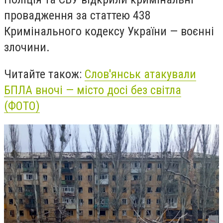
провадження за статтею 438
Кримінального кодексу України — воєнні
злочини.
Читайте також:
Слов'янськ атакували
БПЛА вночі — місто досі без світла
(ФОТО)