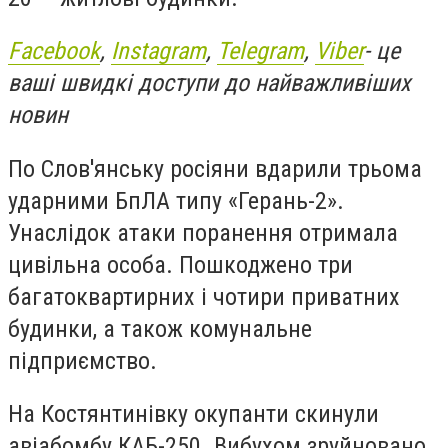
Facebook
,
Instagram
,
Telegram
,
Viber
- це
ваші швидкі доступи до найважливіших
новин
По Слов'янську росіяни вдарили трьома
ударними БпЛА типу «Герань-2».
Унаслідок атаки поранення отримала
цивільна особа. Пошкоджено три
багатоквартирних і чотири приватних
будинки, а також комунальне
підприємство.
На Костянтинівку окупанти скинули
авіабомбу КАБ-250. Вибухом зруйновано