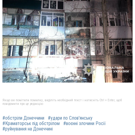
Якщо ви помітили помилку, виділіть необхідний текст і натисніть Ctrl + Enter, щоб
повідомити про це редакцію
#обстріли Донеччини
#удари по Слов'янську
#Краматорськ під обстрілом
#воєнні злочини Росії
#руйнування на Донеччині