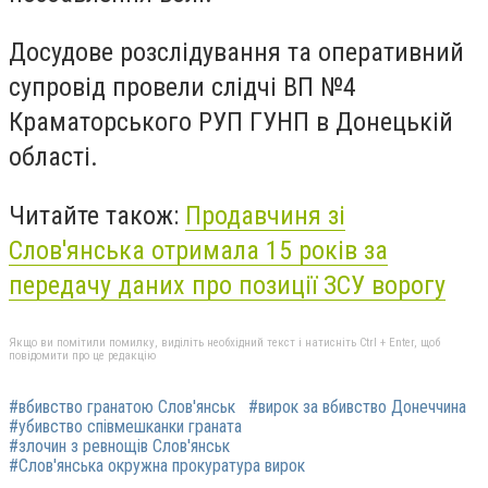
Досудове розслідування та оперативний
супровід провели слідчі ВП №4
Краматорського РУП ГУНП в Донецькій
області.
Читайте також:
Продавчиня зі
Слов'янська отримала 15 років за
передачу даних про позиції ЗСУ ворогу
Якщо ви помітили помилку, виділіть необхідний текст і натисніть Ctrl + Enter, щоб
повідомити про це редакцію
#вбивство гранатою Слов'янськ
#вирок за вбивство Донеччина
#убивство співмешканки граната
#злочин з ревнощів Слов'янськ
#Слов'янська окружна прокуратура вирок