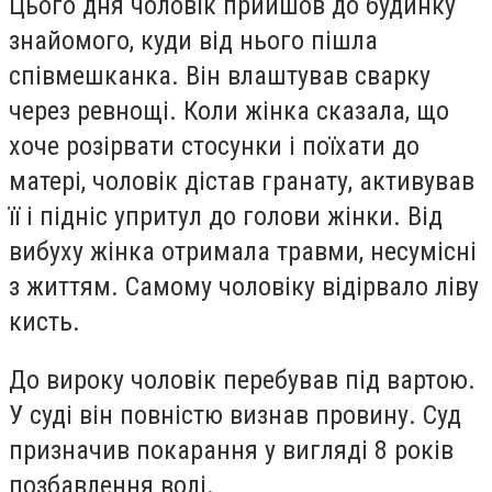
Цього дня чоловік прийшов до будинку
знайомого, куди від нього пішла
співмешканка. Він влаштував сварку
через ревнощі. Коли жінка сказала, що
хоче розірвати стосунки і поїхати до
матері, чоловік дістав гранату, активував
її і підніс упритул до голови жінки. Від
вибуху жінка отримала травми, несумісні
з життям. Самому чоловіку відірвало ліву
кисть.
До вироку чоловік перебував під вартою.
У суді він повністю визнав провину. Суд
призначив покарання у вигляді 8 років
позбавлення волі.