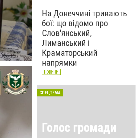
На Донеччині тривають
бої: що відомо про
Слов'янський,
Лиманський і
Краматорський
напрямки
НОВИНИ
СПЕЦТЕМА
Голос громади