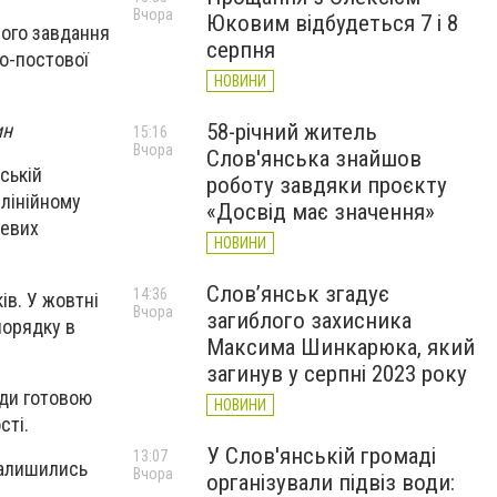
Вчора
Юковим відбудеться 7 і 8
вого завдання
серпня
о-постової
НОВИНИ
58-річний житель
ин
15:16
Вчора
Слов'янська знайшов
ській
роботу завдяки проєкту
 лінійному
«Досвід має значення»
цевих
НОВИНИ
Слов’янськ згадує
14:36
ів. У жовтні
Вчора
загиблого захисника
порядку в
Максима Шинкарюка, який
загинув у серпні 2023 року
жди готовою
НОВИНИ
сті.
У Слов'янській громаді
13:07
 залишились
Вчора
організували підвіз води: