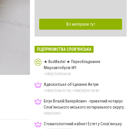
Всі матеріали тут
ПІДПРИЄМСТВА СЛОВ'ЯНСЬКА
★ BusMaster ★ Переобладнання
Мікроавтобусів №1
+380(67)599-04-04
Адвокатське об'єднання Актум
+380(67)566-47-09, +380(50)347-05-80
Бігун Віталій Валерійович - приватний нотаріус
Слов'янського міського нотаріального округу
Дон.обл.
0506555431
Стоматологічний кабінет Естет у Слов'янську