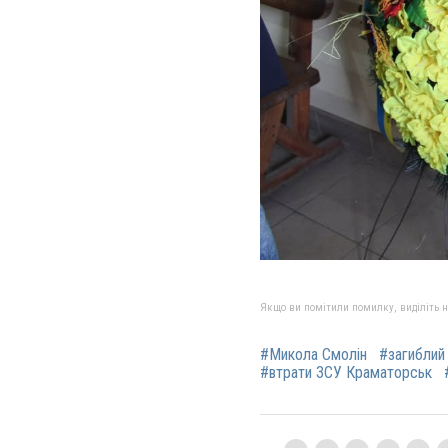
Якщо ви помітили помилку, виділіть нео
#Микола Смолін
#загиблий
#втрати ЗСУ Краматорськ