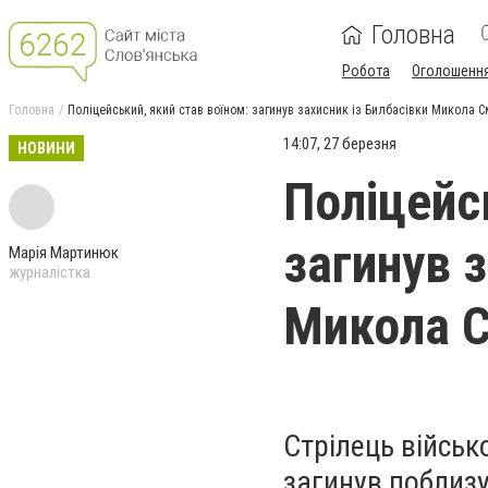
Головна
Робота
Оголошенн
Головна
Поліцейський, який став воїном: загинув захисник із Билбасівки Микола 
14:07, 27 березня
НОВИНИ
Поліцейс
загинув з
Марія Мартинюк
журналістка
Микола С
Стрілець військ
загинув поблизу