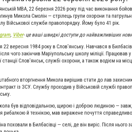
янській МВА, 22 березня 2026 року під час виконання бойо
гинув Микола Смолін — стрілець групи охорони та патрульн
лу Військової служби правопорядку. Йому було 41 рік.
egram
,
Viber
- це ваші швидкі доступи до найважливіших нов
 22 вересня 1984 року в Слов'янську. Навчався в Билбасів
після чого закінчив Маріупольську школу міліції. Працював у
ої станції Слов'янськ, службі охорони, а також водієм на міс
табного вторгнення Микола вирішив стати до лав захисник
онтракт із ЗСУ. Службу проходив у Військовій службі право
ську.
икола був відповідальною, щирою і доброю людиною — зав
 рибалкою й технікою, мав виражене почуття справедливо
а поховали в Билбасівці — селі, де він виріс. Після нього
а донька.