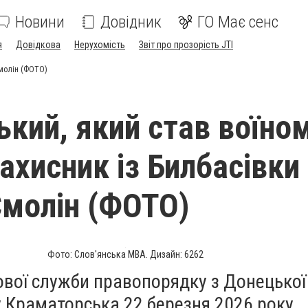
Новини
Довідник
ГО Має сенс
я
Довідкова
Нерухомість
Звіт про прозорість JTI
Смолін (ФОТО)
ький, який став воїном
ахисник із Билбасівки
молін (ФОТО)
Фото: Слов'янська МВА. Дизайн: 6262
ової служби правопорядку з Донецької
 Краматорська 22 березня 2026 року.