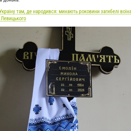
країну там, де народився: минають роковини загибелі воїна
 Левицького