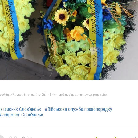
бхідний текст і натисніть Ctrl + Enter, щоб повідомити про це редакцію
 захисник Слов'янськ
#Військова служба правопорядку
#некролог Слов'янськ