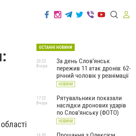
ОСТАННІ НОВИНИ
:
За день Слов'янськ
20:23
Вчора
пережив 11 атак дронів: 62-
річний чоловік у реанімації
НОВИНИ
Рятувальники показали
17:23
Вчора
наслідки дронових ударів
по Слов'янську (ФОТО)
НОВИНИ
 області
Прощання з Олексієм
16:30