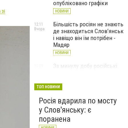
опубліковано графіки
 зі
НОВИНИ
Більшість росіян не знають
12:11
Вчора
де знаходиться Слов’янськ
і навіщо він їм потрібен -
Мадяр
НОВИНИ
За минулу добу російські
11:09
Вчора
війська 13 разів атакували
Слов'янськ. Хроніка
великої війни: 6 серпня
ТОП НОВИНИ
НОВИНИ
Росія вдарила по мосту
у Слов'янську: є
поранена
НОВИНИ