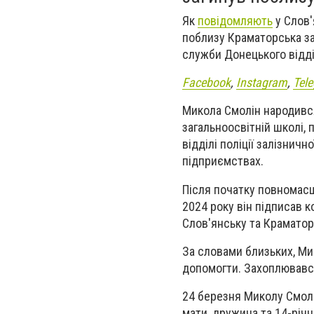
Як
повідомляють
у Слов'
поблизу Краматорська за
служби Донецького відді
Facebook
,
Instagram
,
Tel
Микола Смолін народився
загальноосвітній школі, 
відділі поліції залізничн
підприємствах.
Після початку повномасш
2024 року він підписав к
Слов'янську та Краматор
За словами близьких, М
допомогти. Захоплювався
24 березня Миколу Смолін
мати, дружина та 14-річн