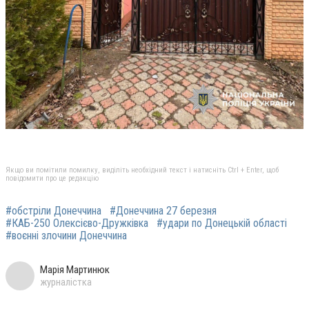
Якщо ви помітили помилку, виділіть необхідний текст і натисніть Ctrl + Enter, щоб
повідомити про це редакцію
#обстріли Донеччина
#Донеччина 27 березня
#КАБ-250 Олексієво-Дружківка
#удари по Донецькій області
#воєнні злочини Донеччина
Марія Мартинюк
журналістка