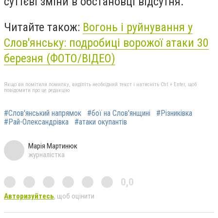
суттєві зміни в обстановці відсутня.
Читайте також:
Вогонь і руйнування у
Слов'янську: подробиці ворожої атаки 30
березня (ФОТО/ВІДЕО)
Якщо ви помітили помилку, виділіть необхідний текст і натисніть Ctrl + Enter, щоб
повідомити про це редакцію
#Слов'янський напрямок
#бої на Слов'янщині
#Різниківка
#Рай-Олександрівка
#атаки окупантів
Марія Мартинюк
журналістка
0,0
Авторизуйтесь
, щоб оцінити