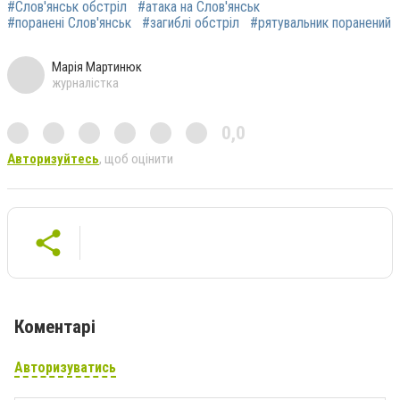
#Слов'янськ обстріл
#атака на Слов'янськ
#поранені Слов'янськ
#загиблі обстріл
#рятувальник поранений
Марія Мартинюк
журналістка
0,0
Авторизуйтесь
, щоб оцінити
Коментарі
Авторизуватись