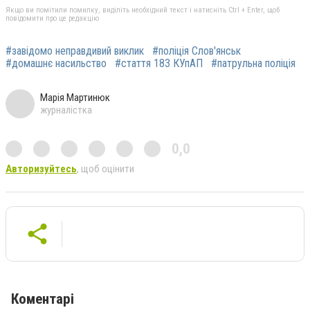
Якщо ви помітили помилку, виділіть необхідний текст і натисніть Ctrl + Enter, щоб
повідомити про це редакцію
#завідомо неправдивий виклик
#поліція Слов'янськ
#домашнє насильство
#стаття 183 КУпАП
#патрульна поліція
Марія Мартинюк
журналістка
0,0
Авторизуйтесь
, щоб оцінити
Коментарі