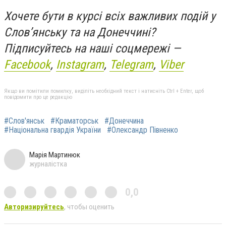
Хочете бути в курсі всіх важливих подій у
Слов’янську та на Донеччині?
Підписуйтесь на наші соцмережі —
Facebook
,
Instagram
,
Telegram
,
Viber
Якщо ви помітили помилку, виділіть необхідний текст і натисніть Ctrl + Enter, щоб
повідомити про це редакцію
#Слов'янськ
#Краматорськ
#Донеччина
#Національна гвардія України
#Олександр Півненко
Марія Мартинюк
журналістка
0,0
Авторизируйтесь
, чтобы оценить