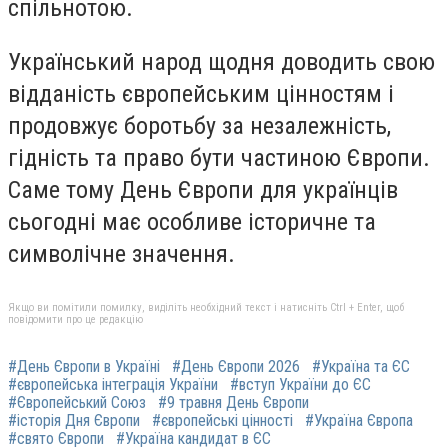
спільнотою.
Український народ щодня доводить свою
відданість європейським цінностям і
продовжує боротьбу за незалежність,
гідність та право бути частиною Європи.
Саме тому День Європи для українців
сьогодні має особливе історичне та
символічне значення.
Якщо ви помітили помилку, виділіть необхідний текст і натисніть Ctrl + Enter, щоб
повідомити про це редакцію
#День Європи в Україні
#День Європи 2026
#Україна та ЄС
#європейська інтеграція України
#вступ України до ЄС
#Європейський Союз
#9 травня День Європи
#історія Дня Європи
#європейські цінності
#Україна Європа
#свято Європи
#Україна кандидат в ЄС