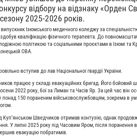
онкурсу відбору на відзнаку «Орден С
сезону 2025-2026 років.
випускник Ізюмського медичного коледжу за спеціальніст
здобув кваліфікацію фізичного терапевта. До повномасшта
одіжною політикою та соціальними проєктами в Ізюмі та К
онецькій ОВА.
овільно вступив до лав Національної гвардії України.
чиков працює у складі евакуаційних бригад. Його бойовий 
сени 2022 року, бої за Лиман та Часів Яр. За цей час він о
 понад 150 пораненим військовослужбовцям, зокрема в ум
огом.
ід Куп'янськом Шведчиков отримав контузію, однак продов
ня. У липні 2025 року під Часовим Яром, після поранення в
ершив евакуацію побратимів.