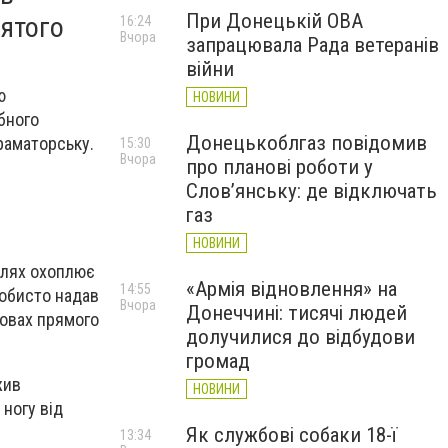
При Донецькій ОВА
вятого
16:24
Вчора
запрацювала Рада ветеранів
війни
ю
НОВИНИ
бного
Донецькоблгаз повідомив
раматорську.
15:30
Вчора
про планові роботи у
Слов’янську: де відключать
газ
НОВИНИ
шлях охоплює
«Армія відновлення» на
14:55
собисто надав
Вчора
Донеччині: тисячі людей
овах прямого
долучилися до відбудови
громад
жив
НОВИНИ
 ногу від
Як службові собаки 18-ї
13:34