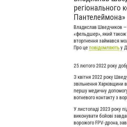
регіонального к
Пантелеймона» 
Владислав Шведчиков — 
«фельдшер», який також 
вторгнення займався мол
Про це
повідомляють
у Д
25 лютого 2022 року добр
З квітня 2022 року Швед
звільнення Харківщини во
першу медичну допомогу
вогневого контакту з вор
У листопаді 2023 року п
виконувати бойові завдан
ворожого FPV-дрона, зав