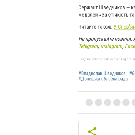
Сержант Шведчиков — кав
медалей «За стійкість та
Читайте також:
У Слов'я
Не пропускайте новини, 
Telegram
,
Instagram
,
Fac
Якщо ви помітили помилку, виділіть нео
#Владислав Шведчиков
#б
#Донецька обласна рада