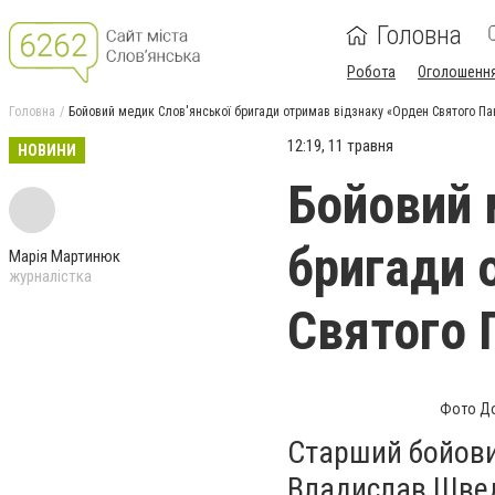
Головна
Робота
Оголошенн
Головна
Бойовий медик Слов'янської бригади отримав відзнаку «Орден Святого П
12:19, 11 травня
НОВИНИ
Бойовий 
бригади 
Марія Мартинюк
журналістка
Святого 
Фото До
Старший бойови
Владислав Швед