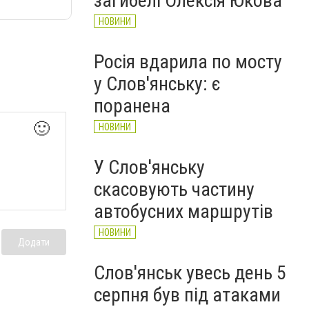
загибелі Олексія Юкова
НОВИНИ
Росія вдарила по мосту
у Слов'янську: є
поранена
🙂
НОВИНИ
У Слов'янську
скасовують частину
автобусних маршрутів
НОВИНИ
Додати
Слов'янськ увесь день 5
серпня був під атаками