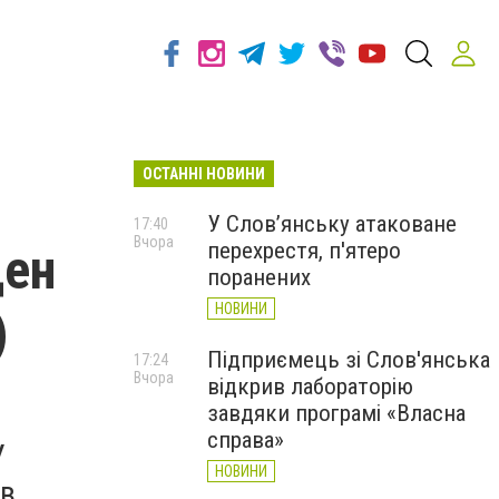
ОСТАННІ НОВИНИ
У Слов’янську атаковане
17:40
Вчора
перехрестя, п'ятеро
ден
поранених
НОВИНИ
)
Підприємець зі Слов'янська
17:24
Вчора
відкрив лабораторію
завдяки програмі «Власна
справа»
У
НОВИНИ
ів