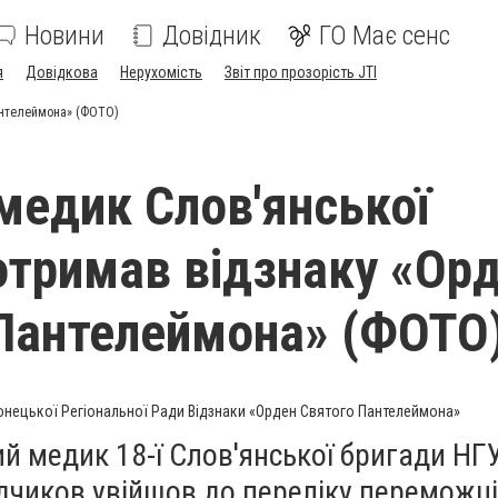
Новини
Довідник
ГО Має сенс
я
Довідкова
Нерухомість
Звіт про прозорість JTI
антелеймона» (ФОТО)
медик Слов'янської
отримав відзнаку «Ор
Пантелеймона» (ФОТО
нецької Регіональної Ради Відзнаки «Орден Святого Пантелеймона»
й медик 18-ї Слов'янської бригади НГ
чиков увійшов до переліку переможц