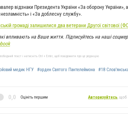
алер відзнаки Президента України «За оборону України», 
 незламність» і «За доблесну службу».
нській громаді залишилися два ветерани Другої світової (Ф
які впливають на Ваше життя. Підписуйтесь на наші соцме
ebook
бхідний текст і натисніть Ctrl + Enter, щоб повідомити про це редакцію
ойовий медик НГУ
#орден Святого Пантелеймона
#18 Слов'янськ
0,0
Оцініть першим
Авторизуйтесь
, щоб