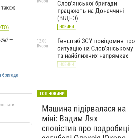
Вчора
Слов'янської бригади
а також
працюють на Донеччині
(ВІДЕО)
ОТО)
НОВИНИ
режі —
Генштаб ЗСУ повідомив про
12:00
Вчора
ситуацію на Слов’янському
та найближчих напрямках
НОВИНИ
а бригада
Слов’янськ обстріляли 13
11:18
Вчора
разів за добу. Хроніка
великої війни: 7 серпня
ТОП НОВИНИ
НОВИНИ
 оцінити
Машина підірвалася на
міні: Вадим Лях
сповістив про подробиці