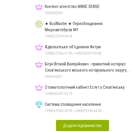
Контент агентство MAKE SENSE
0504262624
★ BusMaster ★ Переобладнання
Мікроавтобусів №1
+380(67)599-04-04
Адвокатське об'єднання Актум
+380(67)566-47-09, +380(50)347-05-80
Бігун Віталій Валерійович - приватний нотаріус
Слов'янського міського нотаріального округу
Дон.обл.
0506555431
Стоматологічний кабінет Естет у Слов'янську
+380(66)307-55-75
Система сповіщення населення
+380(67)340-49-59, +380(67)350-44-68
Додати підприємство