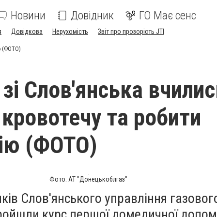
Новини
Довідник
ГО Має сенс
я
Довідкова
Нерухомість
Звіт про прозорість JTI
ю (ФОТО)
 зі Слов'янська вчилис
 кровотечу та робити
ію (ФОТО)
Фото: АТ "Донецькоблгаз"
ків Слов'янського управління газовог
ройшли курс першої домедичної допом