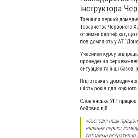
інструктора Чер
Тренінг з першої домеди
Товариства Червоного Хр
отримав сертифікат, що 
повідомляють у АТ "Дон
Учасники курсу відпрацю
проведення серцево-леге
ситуаціях та інші базові
Підготовка з домедичної
шість років для кожного 
Слов'янське УГГ працює 
бойових дій.
«Сьогодні наші праців
надання першої домеди
готовими оперативно д