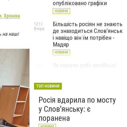
опубліковано графіки
НОВИНИ
и. Хроніка
Більшість росіян не знають
12:11
Вчора
де знаходиться Слов’янськ
ь на наші
і навіщо він їм потрібен -
Мадяр
НОВИНИ
За минулу добу російські
11:09
Вчора
війська 13 разів атакували
Слов'янськ. Хроніка
великої війни: 6 серпня
ТОП НОВИНИ
НОВИНИ
Росія вдарила по мосту
у Слов'янську: є
поранена
НОВИНИ