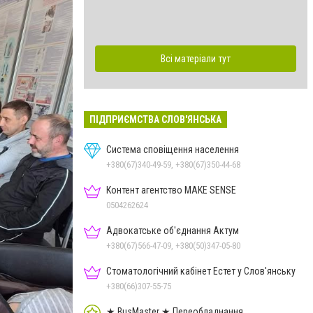
Всі матеріали тут
ПІДПРИЄМСТВА СЛОВ'ЯНСЬКА
Система сповіщення населення
+380(67)340-49-59, +380(67)350-44-68
Контент агентство MAKE SENSE
0504262624
Адвокатське об'єднання Актум
+380(67)566-47-09, +380(50)347-05-80
Стоматологічний кабінет Естет у Слов'янську
+380(66)307-55-75
★ BusMaster ★ Переобладнання