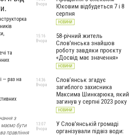
Вчора
Юковим відбудеться 7 і 8
и.
серпня
інструкторка
НОВИНИ
ників
и,
58-річний житель
15:16
Вчора
Слов'янська знайшов
роботу завдяки проєкту
ечі та
«Досвід має значення»
чних
НОВИНИ
і — раз на
Слов’янськ згадує
14:36
Вчора
загиблого захисника
Максима Шинкарюка, який
ктивних
загинув у серпні 2023 року
НОВИНИ
нання з
У Слов'янській громаді
13:07
и маємо бути
Вчора
організували підвіз води:
ова правління