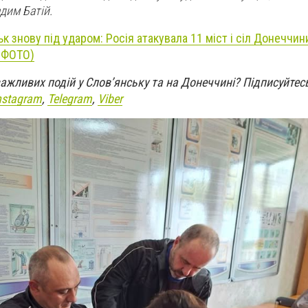
дим Батій.
к знову під ударом: Росія атакувала 11 міст і сіл Донеччин
 (ФОТО)
 важливих подій у Слов’янську та на Донеччині?
Підписуйтес
nstagram
,
Telegram
,
Viber