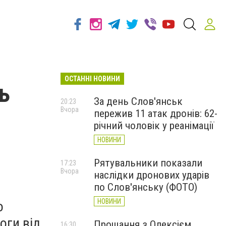
ОСТАННІ НОВИНИ
ь
За день Слов'янськ
20:23
Вчора
пережив 11 атак дронів: 62-
річний чоловік у реанімації
НОВИНИ
Рятувальники показали
17:23
Вчора
наслідки дронових ударів
по Слов'янську (ФОТО)
НОВИНИ
о
оги від
Прощання з Олексієм
16:30