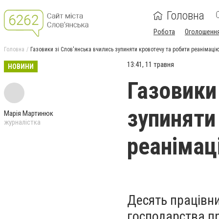
Головна
Робота
Оголошенн
Головна
Газовики зі Слов'янська вчились зупиняти кровотечу та робити реанімаці
13:41, 11 травня
НОВИНИ
Газовики
зупиняти
Марія Мартинюк
журналістка
реанімац
Десять працівни
господарства п