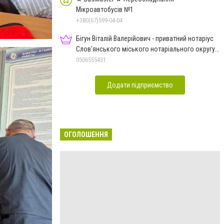
Мікроавтобусів №1
+380(67)599-04-04
Бігун Віталій Валерійович - приватний нотаріус
Слов'янського міського нотаріального округу
Дон.обл.
0506555431
Додати підприємство
ОГОЛОШЕННЯ