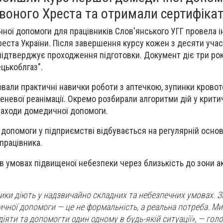
воного Хреста та отримали сертифікат
чної допомоги для працівників Слов'янського УГГ провела 
еста України. Після завершення курсу кожен з десяти учас
підтверджує проходження підготовки. Документ діє три рок
ецькоблгаз".
вали практичні навички роботи з аптечкою, зупинки кровот
невої реанімації. Окремо розбирали алгоритми дій у крити
 заходи домедичної допомоги.
 допомоги у підприємстві відбувається на регулярній основ
працівника.
в умовах підвищеної небезпеки через близькість до зони а
ники діють у надзвичайно складних та небезпечних умовах. З
чної допомоги — це не формальність, а реальна потреба. М
іяти та допомогти один одному в будь-якій ситуації», — гол