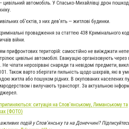
і — цивільний автомобіль. У Спасько-Михайлівці дрон пошко
ніку.
вільних об'єктів, з них дев'ять — житлові будинки.
 кримінальні провадження за статтею 438 Кримінального код
ичаїв війни.
цям прифронтових територій: самостійно не виїжджати неп
рілює цивільні автомобілі. Евакуацію організовують через 
Не чіпати нерозірвані снаряди та невідомі предмети, вик
101. Також варто зберігати пильність щодо шахраїв, які в ум
ндою житла або пошуком рідних. В окупованих населених п
мародерством і вилучають транспорт. За актуальною інфор
 джерел.
 припиняються: ситуація на Слов'янському, Лиманському та
ках (ФОТО)
 важливих подій у Слов’янську та на Донеччині?
Підписуйтес