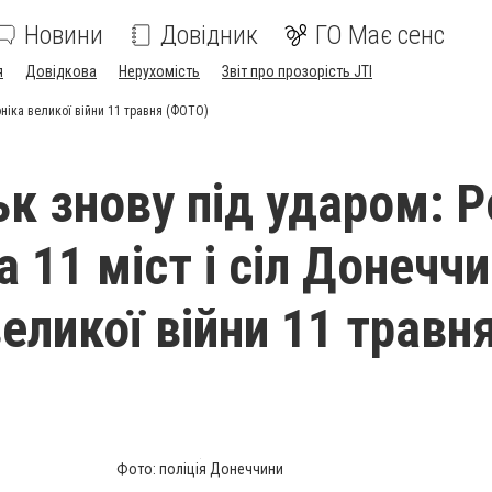
Новини
Довідник
ГО Має сенс
я
Довідкова
Нерухомість
Звіт про прозорість JTI
оніка великої війни 11 травня (ФОТО)
ьк знову під ударом: Р
 11 міст і сіл Донеччи
еликої війни 11 травн
Фото: поліція Донеччини