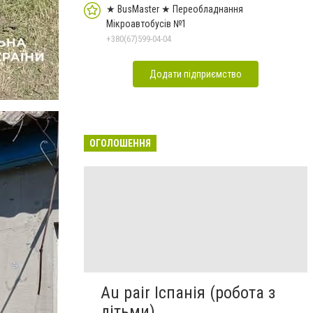
★ BusMaster ★ Переобладнання
Мікроавтобусів №1
+380(67)599-04-04
Додати підприємство
ОГОЛОШЕННЯ
Au pair Іспанія (робота з
дітьми)