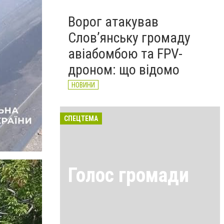
Ворог атакував
Слов’янську громаду
авіабомбою та FPV-
дроном: що відомо
НОВИНИ
СПЕЦТЕМА
Голос громади