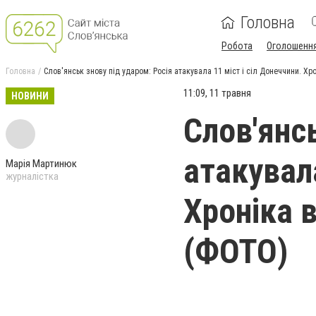
Головна
Робота
Оголошенн
Головна
Слов'янськ знову під ударом: Росія атакувала 11 міст і сіл Донеччини. Хр
11:09, 11 травня
НОВИНИ
Слов'янс
атакувала
Марія Мартинюк
журналістка
Хроніка в
(ФОТО)