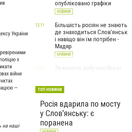
див
опубліковано графіки
НОВИНИ
Більшість росіян не знають
12:11
де знаходиться Слов’янськ
ексу України
і навіщо він їм потрібен -
Мадяр
еревіреними
НОВИНИ
поліцію з
ликати
За минулу добу російські
11:09
овах війни
війська 13 разів атакували
унктах
Слов'янськ. Хроніка
мацією —
великої війни: 6 серпня
ТОП НОВИНИ
НОВИНИ
Росія вдарила по мосту
у Слов'янську: є
поранена
ь на наші
НОВИНИ