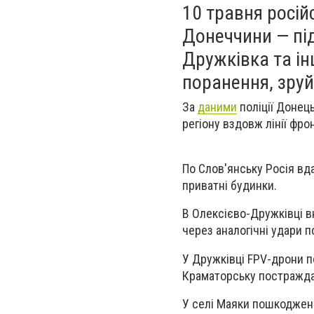
10 травня росій
Донеччини — під
Дружківка та ін
поранення, зруй
За
даними
поліції Донець
регіону вздовж лінії фро
По Слов'янську Росія вд
приватні будинки.
В Олексієво-Дружківці в
через аналогічні удари 
У Дружківці FPV-дрони п
Краматорську постраждал
У селі Маяки пошкоджено