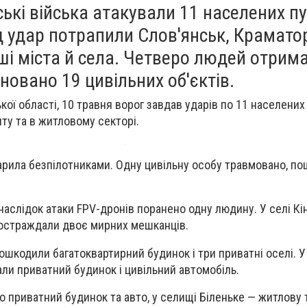
ські війська атакували 11 населених пу
 удар потрапили Слов'янськ, Крамато
ші міста й села. Четверо людей отрим
новано 19 цивільних об'єктів.
кої області, 10 травня ворог завдав ударів по 11 населених
нту та в житловому секторі.
арила безпілотниками. Одну цивільну особу травмовано, п
наслідок атаки FPV-дронів поранено одну людину. У селі Кі
постраждали двоє мирних мешканців.
ошкодили багатоквартирний будинок і три приватні оселі. У
и приватний будинок і цивільний автомобіль.
 приватний будинок та авто, у селищі Біленьке — житлову