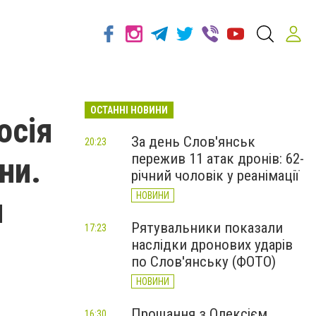
ОСТАННІ НОВИНИ
осія
За день Слов'янськ
20:23
пережив 11 атак дронів: 62-
ни.
річний чоловік у реанімації
НОВИНИ
я
Рятувальники показали
17:23
наслідки дронових ударів
по Слов'янську (ФОТО)
НОВИНИ
Прощання з Олексієм
16:30