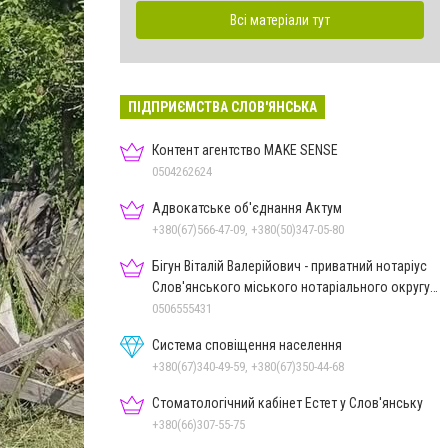
Всі матеріали тут
ПІДПРИЄМСТВА СЛОВ'ЯНСЬКА
Контент агентство MAKE SENSE
0504262624
Адвокатське об'єднання Актум
+380(67)566-47-09, +380(50)347-05-80
Бігун Віталій Валерійович - приватний нотаріус
Слов'янського міського нотаріального округу
Дон.обл.
0506555431
Система сповіщення населення
+380(67)340-49-59, +380(67)350-44-68
Стоматологічний кабінет Естет у Слов'янську
+380(66)307-55-75