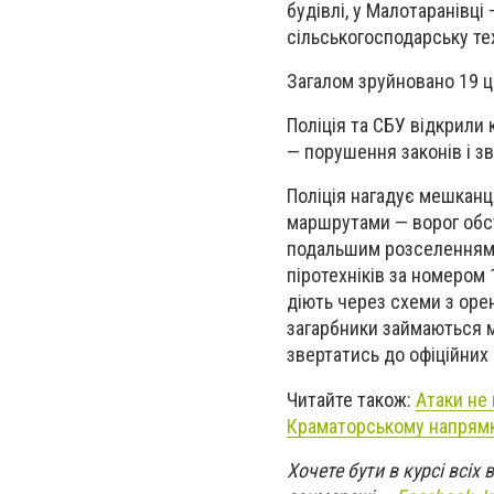
будівлі, у Малотаранівц
сільськогосподарську тех
Загалом зруйновано 19 ци
Поліція та СБУ відкрили
— порушення законів і зв
Поліція нагадує мешкан
маршрутами — ворог обст
подальшим розселенням. 
піротехніків за номером 
діють через схеми з оре
загарбники займаються 
звертатись до офіційних
Читайте також:
Атаки не
Краматорському напрям
Хочете бути в курсі всіх