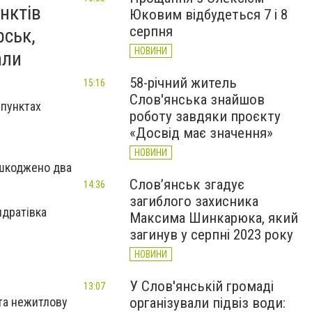
нктів
Юковим відбудеться 7 і 8
серпня
рськ,
НОВИНИ
али
58-річний житель
15:16
Слов'янська знайшов
 пунктах
роботу завдяки проєкту
«Досвід має значення»
НОВИНИ
ошкоджено два
Слов’янськ згадує
14:36
загиблого захисника
ндратівка
Максима Шинкарюка, який
загинув у серпні 2023 року
НОВИНИ
У Слов'янській громаді
13:07
 та нежитлову
організували підвіз води: