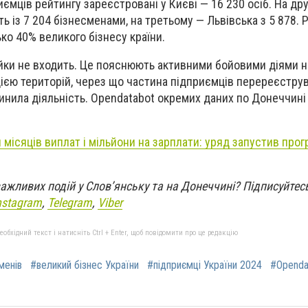
ємців рейтингу зареєстровані у Києві — 16 230 осіб. На дру
 із 7 204 бізнесменами, на третьому — Львівська з 5 878. Р
ко 40% великого бізнесу країни.
йки не входить. Це пояснюють активними бойовими діями н
цією територій, через що частина підприємців перереєструв
инила діяльність. Opendatabot окремих даних по Донеччині
місяців виплат і мільйони на зарплати: уряд запустив про
 важливих подій у Слов’янську та на Донеччині?
Підписуйтес
nstagram
,
Telegram
,
Viber
бхідний текст і натисніть Ctrl + Enter, щоб повідомити про це редакцію
менів
#великий бізнес України
#підприємці України 2024
#Openda