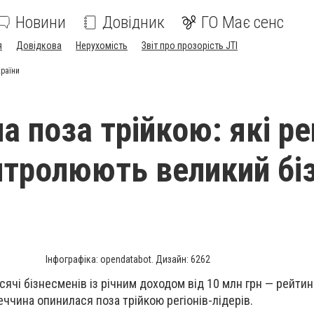
Новини
Довідник
ГО Має сенс
я
Довідкова
Нерухомість
Звіт про прозорість JTI
країни
 поза трійкою: які ре
нтролюють великий бі
Інфографіка: opendatabot. Дизайн: 6262
исячі бізнесменів із річним доходом від 10 млн грн — рейтинг
еччина опинилася поза трійкою регіонів-лідерів.