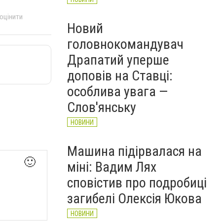
 оцінити
Новий
головнокомандувач
Драпатий уперше
доповів на Ставці:
особлива увага —
Слов'янську
НОВИНИ
Машина підірвалася на
🙂
міні: Вадим Лях
сповістив про подробиці
загибелі Олексія Юкова
НОВИНИ