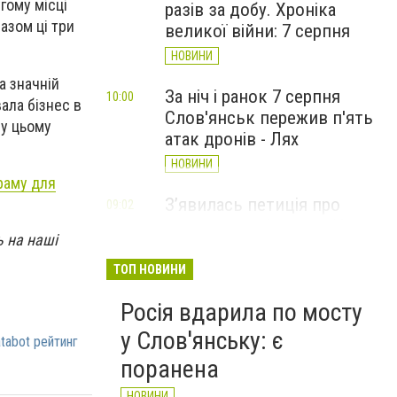
гому місці
разів за добу. Хроніка
азом ці три
великої війни: 7 серпня
НОВИНИ
а значній
За ніч і ранок 7 серпня
10:00
ала бізнес в
Слов'янськ пережив п'ять
 у цьому
атак дронів - Лях
НОВИНИ
граму для
З’явилась петиція про
09:02
присвоєння Олексію Юкову
ь на наші
звання Героя України
(посмертно)
ТОП НОВИНИ
СТАТТІ
Росія вдарила по мосту
у Слов'янську: є
tabot рейтинг
поранена
НОВИНИ