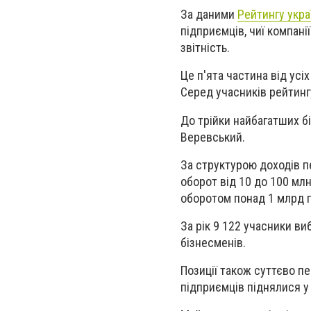
За даними
Рейтингу укра
підприємців, чиї компані
звітність.
Це п'ята частина від усіх
Серед учасників рейтинг
До трійки найбагатших бі
Веревський.
За структурою доходів п
оборот від 10 до 100 млн
оборотом понад 1 млрд г
За рік 9 122 учасники ви
бізнесменів.
Позиції також суттєво п
підприємців піднялися у