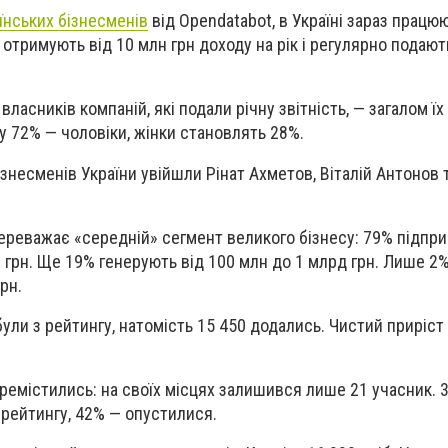
їнських бізнесменів
від Opendatabot, в Україні зараз працю
ї отримують від 10 млн грн доходу на рік і регулярно подаю
 власників компаній, які подали річну звітність, — загалом їх
у 72% — чоловіки, жінки становлять 28%.
знесменів України увійшли Рінат Ахметов, Віталій Антонов 
ереважає «середній» сегмент великого бізнесу: 79% підпр
 грн. Ще 19% генерують від 100 млн до 1 млрд грн. Лише 2%
рн.
були з рейтингу, натомість 15 450 додались. Чистий приріст
еремістились: на своїх місцях залишився лише 21 учасник. 
 рейтингу, 42% — опустилися.