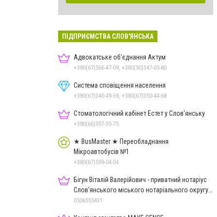
ПІДПРИЄМСТВА СЛОВ'ЯНСЬКА
Адвокатське об'єднання Актум
+380(67)566-47-09, +380(50)347-05-80
Система сповіщення населення
+380(67)340-49-59, +380(67)350-44-68
Стоматологічний кабінет Естет у Слов'янську
+380(66)307-55-75
★ BusMaster ★ Переобладнання
Мікроавтобусів №1
+380(67)599-04-04
Бігун Віталій Валерійович - приватний нотаріус
Слов'янського міського нотаріального округу
Дон.обл.
0506555431