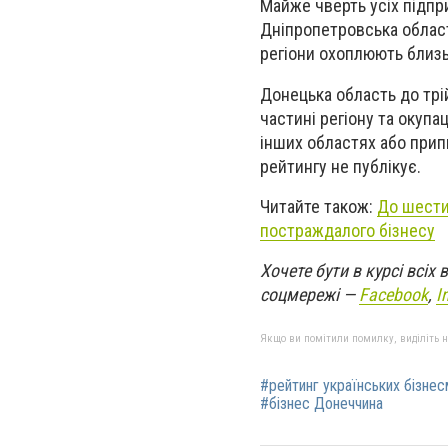
Майже чверть усіх підпри
Дніпропетровська область
регіони охоплюють близь
Донецька область до трі
частині регіону та окупа
інших областях або прип
рейтингу не публікує.
Читайте також:
До шести 
постраждалого бізнесу
Хочете бути в курсі всіх
соцмережі —
Facebook
,
I
Якщо ви помітили помилку, виділіть нео
#рейтинг українських бізнес
#бізнес Донеччина