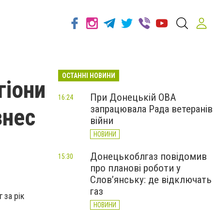
ОСТАННІ НОВИНИ
гіони
При Донецькій ОВА
16:24
запрацювала Рада ветеранів
знес
війни
НОВИНИ
Донецькоблгаз повідомив
15:30
про планові роботи у
Слов’янську: де відключать
газ
 за рік
НОВИНИ