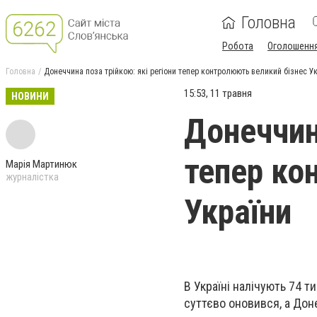
Головна
Робота
Оголошенн
Головна
Донеччина поза трійкою: які регіони тепер контролюють великий бізнес У
15:53, 11 травня
НОВИНИ
Донеччина
тепер ко
Марія Мартинюк
журналістка
України
В Україні налічують 74 т
суттєво оновився, а Дон