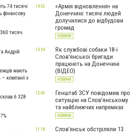
«Армія відновлення» на
ють 74 тисячі
14:55
Донеччині: тисячі людей
ть фінансову
долучилися до відбудови
громад
 360 тисяч.
НОВИНИ
Як службові собаки 18-ї
13:34
та Андрій
Слов'янської бригади
працюють на Донеччині
иємців мають
(ВІДЕО)
 — компанії з
НОВИНИ
Генштаб ЗСУ повідомив про
12:00
 склав 6 328
ситуацію на Слов’янському
та найближчих напрямках
37%
НОВИНИ
Слов’янськ обстріляли 13
11:18