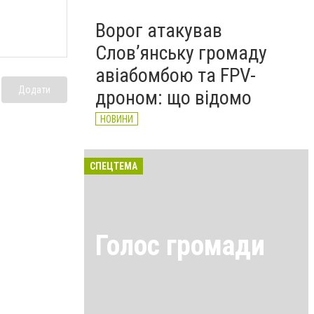
Ворог атакував
Слов’янську громаду
авіабомбою та FPV-
Додати
дроном: що відомо
НОВИНИ
СПЕЦТЕМА
Голос громади