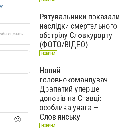
ру
Рятувальники показали
наслідки смертельного
обстрілу Словкурорту
тобы оценить
(ФОТО/ВІДЕО)
НОВИНИ
Новий
головнокомандувач
Драпатий уперше
доповів на Ставці:
особлива увага —
Слов'янську
🙂
НОВИНИ