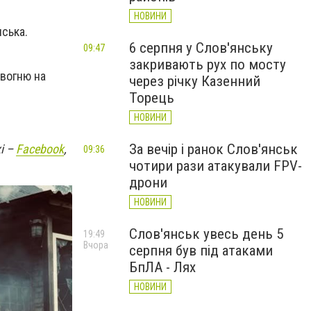
НОВИНИ
ська.
6 серпня у Слов'янську
09:47
закривають рух по мосту
 вогню на
через річку Казенний
Торець
НОВИНИ
За вечір і ранок Слов'янськ
і –
Facebook
,
09:36
чотири рази атакували FPV-
дрони
НОВИНИ
Слов'янськ увесь день 5
19:49
Вчора
серпня був під атаками
БпЛА - Лях
НОВИНИ