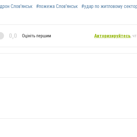
дрон Слов'янськ
#пожежа Слов'янськ
#удар по житловому секто
0,0
Оцініть першим
Авторизируйтесь
, ч