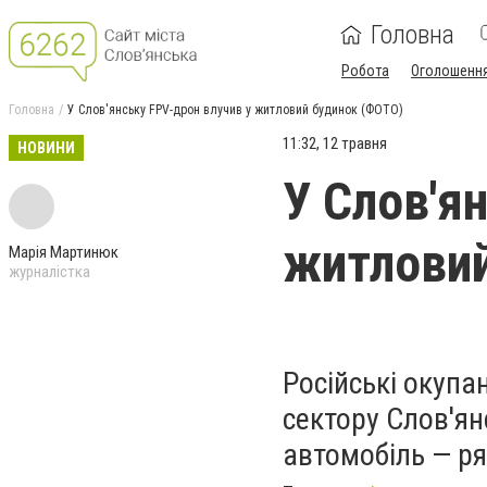
Головна
Робота
Оголошенн
Головна
У Слов'янську FPV-дрон влучив у житловий будинок (ФОТО)
11:32, 12 травня
НОВИНИ
У Слов'я
житловий
Марія Мартинюк
журналістка
Російські окуп
сектору Слов'ян
автомобіль — р