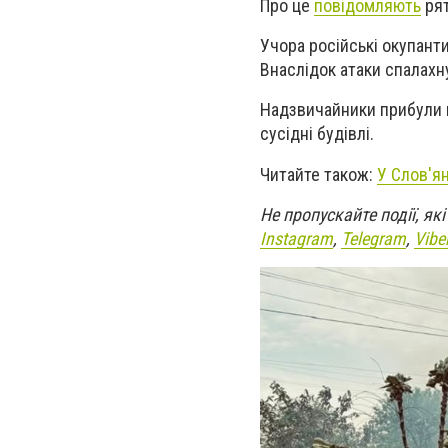
Про це
повідомляють
рят
Учора російські окупант
Внаслідок атаки спалахн
Надзвичайники прибули н
сусідні будівлі.
Читайте також:
У Слов'ян
Не пропускайте події, я
Instagram
,
Telegram
,
Vibe