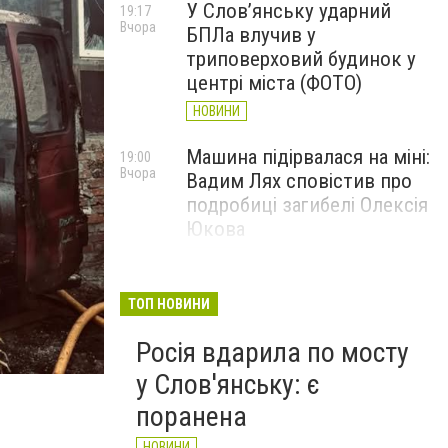
У Слов’янську ударний
19:17
Вчора
БПЛа влучив у
триповерховий будинок у
центрі міста (ФОТО)
НОВИНИ
Машина підірвалася на міні:
19:00
Вчора
Вадим Лях сповістив про
подробиці загибелі Олексія
Юкова
НОВИНИ
У Слов'янську і
17:40
ТОП НОВИНИ
Вчора
Краматорську припинено
Росія вдарила по мосту
водопостачання: що
сталося
у Слов'янську: є
НОВИНИ
поранена
НОВИНИ