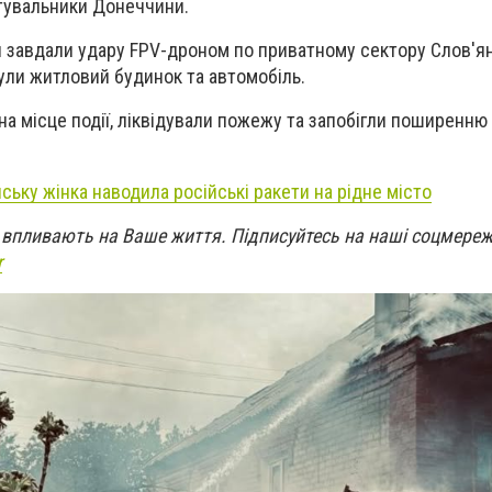
увальники Донеччини.
и завдали удару FPV-дроном по приватному сектору Слов'ян
ули житловий будинок та автомобіль.
а місце події, ліквідували пожежу та запобігли поширенню
ську жінка наводила російські ракети на рідне місто
кі впливають на Ваше життя. Підписуйтесь на наші соцмереж
r