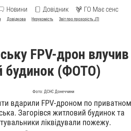
Новини
Довідник
ГО Має сенс
я
Довідкова
Нерухомість
Звіт про прозорість JTI
нську FPV-дрон влучив
 будинок (ФОТО)
Фото: ДСНС Донеччини
анти вдарили FPV-дроном по приватно
ська. Загорівся житловий будинок та
ятувальники ліквідували пожежу.