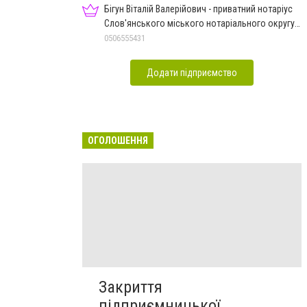
Бігун Віталій Валерійович - приватний нотаріус
Слов'янського міського нотаріального округу
Дон.обл.
0506555431
Додати підприємство
ОГОЛОШЕННЯ
Закриття
підприємницької