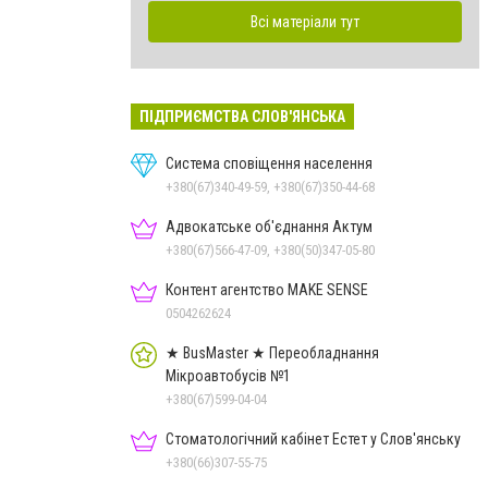
Всі матеріали тут
ПІДПРИЄМСТВА СЛОВ'ЯНСЬКА
Система сповіщення населення
+380(67)340-49-59, +380(67)350-44-68
Адвокатське об'єднання Актум
+380(67)566-47-09, +380(50)347-05-80
Контент агентство MAKE SENSE
0504262624
★ BusMaster ★ Переобладнання
Мікроавтобусів №1
+380(67)599-04-04
Стоматологічний кабінет Естет у Слов'янську
+380(66)307-55-75