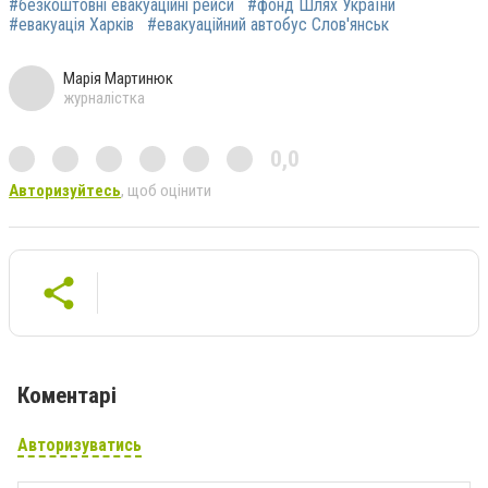
#безкоштовні евакуаційні рейси
#фонд Шлях України
#евакуація Харків
#евакуаційний автобус Слов'янськ
Марія Мартинюк
журналістка
0,0
Авторизуйтесь
, щоб оцінити
Коментарі
Авторизуватись