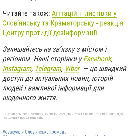
Читайте також:
Агітаційні листівки у
Слов’янську та Краматорську - реакція
Центру протидії дезінформації
Залишайтесь на зв’язку з містом і
регіоном. Наші сторінки у
Facebook
,
Instagram
,
Telegram
,
Viber
— це швидкий
доступ до актуальних новин, історій
людей і важливої інформації для
щоденного життя.
Якщо ви помітили помилку, виділіть необхідний текст і натисніть Ctrl + Enter, щоб
повідомити про це редакцію
#евакуація Слов'янська громада