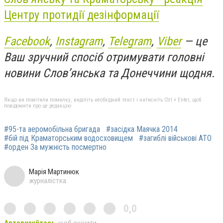
Центру протидії дезінформації
Facebook
,
Instagram
,
Telegram
,
Viber
— це
Ваш зручний спосіб отримувати головні
новини Слов’янська та Донеччини щодня.
Якщо ви помітили помилку, виділіть необхідний текст і натисніть Ctrl + Enter, щоб
повідомити про це редакцію
#95-та аеромобільна бригада
#засідка Маячка 2014
#бій під Краматорським водосховищем
#загиблі військові АТО
#орден За мужність посмертно
Марія Мартинюк
журналістка
0,0
Авторизуйтесь
, щоб оцінити