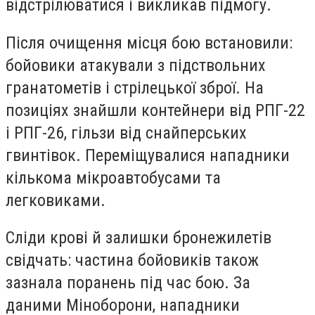
відстрілюватися і викликав підмогу.
Після очищення місця бою встановили:
бойовики атакували з підствольних
гранатометів і стрілецької зброї. На
позиціях знайшли контейнери від РПГ-22
і РПГ-26, гільзи від снайперських
гвинтівок. Переміщувалися нападники
кількома мікроавтобусами та
легковиками.
Сліди крові й залишки бронежилетів
свідчать: частина бойовиків також
зазнала поранень під час бою. За
даними Міноборони, нападники