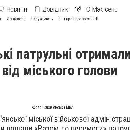
Новини
Довідник
ГО Має сенс
я
Довідкова
Нерухомість
Звіт про прозорість JTI
ькі патрульні отримал
 від міського голови
Фото: Слов'янська МВА
янської міської військової адміністра
ки пошани «Разом до перемоги» патру