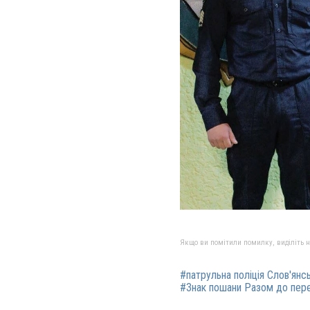
Якщо ви помітили помилку, виділіть нео
#патрульна поліція Слов'янс
#Знак пошани Разом до пер