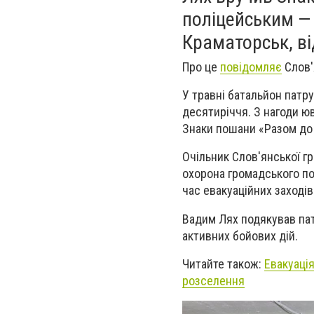
поліцейським — 
Краматорськ, ві
Про це
повідомляє
Слов'
У травні батальйон патру
десятиріччя. З нагоди 
Знаки пошани «Разом до
Очільник Слов'янської г
охорона громадського по
час евакуаційних заходів
Вадим Лях подякував пат
активних бойових дій.
Читайте також:
Евакуація
розселення