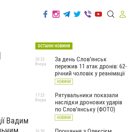
ОСТАННІ НОВИНИ
и
За день Слов'янськ
20:23
Вчора
пережив 11 атак дронів: 62-
річний чоловік у реанімації
НОВИНИ
Рятувальники показали
17:23
Вчора
наслідки дронових ударів
по Слов'янську (ФОТО)
НОВИНИ
ції Вадим
льним
Прощання з Олексієм
16:30