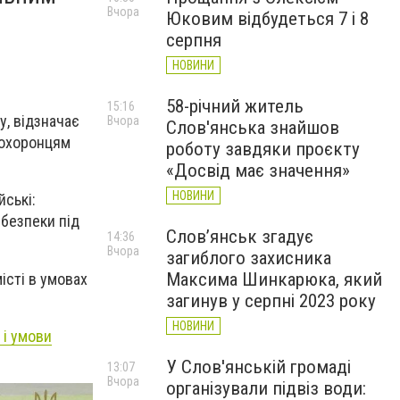
Вчора
Юковим відбудеться 7 і 8
і
серпня
НОВИНИ
58-річний житель
15:16
у, відзначає
Вчора
Слов'янська знайшов
оохоронцям
роботу завдяки проєкту
«Досвід має значення»
НОВИНИ
йські:
 безпеки під
Слов’янськ згадує
14:36
Вчора
загиблого захисника
Максима Шинкарюка, який
істі в умовах
загинув у серпні 2023 року
НОВИНИ
 і умови
У Слов'янській громаді
13:07
Вчора
організували підвіз води: