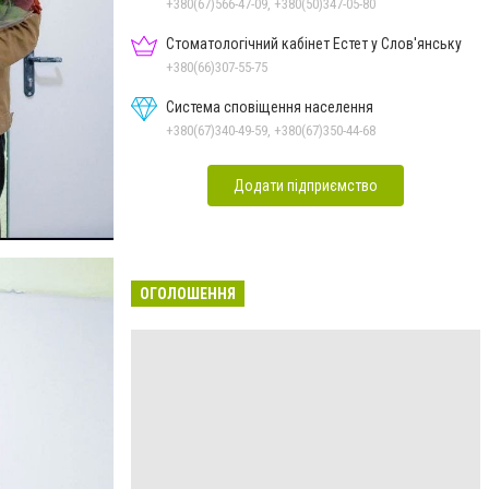
+380(67)566-47-09, +380(50)347-05-80
Стоматологічний кабінет Естет у Слов'янську
+380(66)307-55-75
Система сповіщення населення
+380(67)340-49-59, +380(67)350-44-68
Додати підприємство
ОГОЛОШЕННЯ