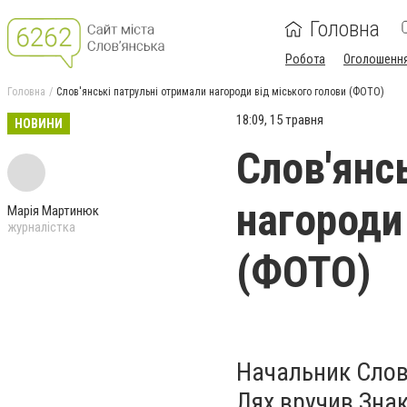
Головна
Робота
Оголошенн
Головна
Слов'янські патрульні отримали нагороди від міського голови (ФОТО)
18:09, 15 травня
НОВИНИ
Слов'янс
нагороди
Марія Мартинюк
журналістка
(ФОТО)
Начальник Слов'
Лях вручив Зна