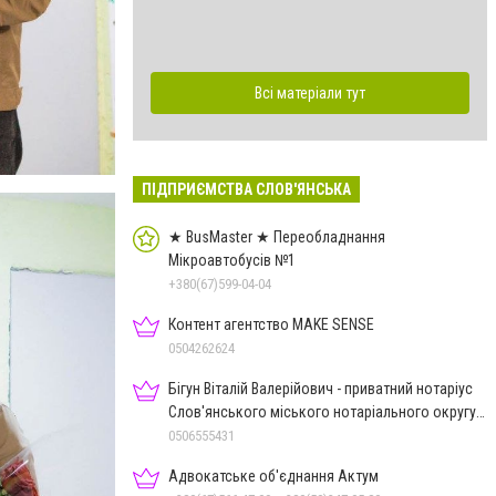
Всі матеріали тут
ПІДПРИЄМСТВА СЛОВ'ЯНСЬКА
★ BusMaster ★ Переобладнання
Мікроавтобусів №1
+380(67)599-04-04
Контент агентство MAKE SENSE
0504262624
Бігун Віталій Валерійович - приватний нотаріус
Слов'янського міського нотаріального округу
Дон.обл.
0506555431
Адвокатське об'єднання Актум