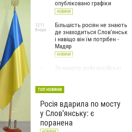
опубліковано графіки
НОВИНИ
Більшість росіян не знають
12:11
Вчора
де знаходиться Слов’янськ
і навіщо він їм потрібен -
Мадяр
НОВИНИ
За минулу добу російські
11:09
Вчора
війська 13 разів атакували
Слов'янськ. Хроніка
великої війни: 6 серпня
ТОП НОВИНИ
НОВИНИ
Росія вдарила по мосту
у Слов'янську: є
поранена
НОВИНИ