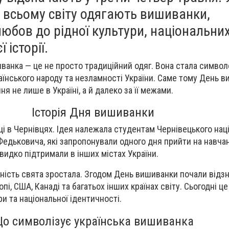
о всьому світу одягають вишиванки,
бов до рідної культури, національни
 історії.
иванка — це не просто традиційний одяг. Вона стала симво
раїнського народу та незламності України. Саме тому День 
я не лише в Україні, а й далеко за її межами.
Історія Дня вишиванки
ці в Чернівцях. Ідея належала студентам Чернівецького нац
 Федьковича, які запропонували одного дня прийти на навча
видко підтримали в інших містах України.
ність свята зростала. Згодом День вишиванки почали відз
опі, США, Канаді та багатьох інших країнах світу. Сьогодні 
ри та національної ідентичності.
о символізує українська вишиванка