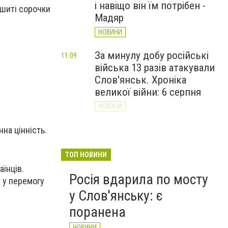
і навіщо він їм потрібен -
ишиті сорочки
Мадяр
НОВИНИ
За минулу добу російські
11:09
війська 13 разів атакували
Слов'янськ. Хроніка
великої війни: 6 серпня
НОВИНИ
Через постійні обстріли
на цінність.
10:29
Слов’янська
Донецькоблгаз припиняє
ТОП НОВИНИ
обслуговування двох
їнців.
Росія вдарила по мосту
районів
 у перемогу
у Слов'янську: є
НОВИНИ
поранена
НОВИНИ