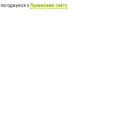
я погоджуюся з
Правилами сайту