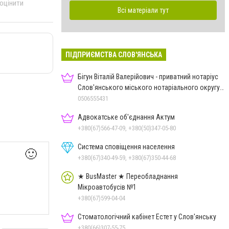
 оцінити
Всі матеріали тут
ПІДПРИЄМСТВА СЛОВ'ЯНСЬКА
Бігун Віталій Валерійович - приватний нотаріус
Слов'янського міського нотаріального округу
Дон.обл.
0506555431
Адвокатське об'єднання Актум
+380(67)566-47-09, +380(50)347-05-80
Система сповіщення населення
🙂
+380(67)340-49-59, +380(67)350-44-68
★ BusMaster ★ Переобладнання
Мікроавтобусів №1
+380(67)599-04-04
Стоматологічний кабінет Естет у Слов'янську
+380(66)307-55-75