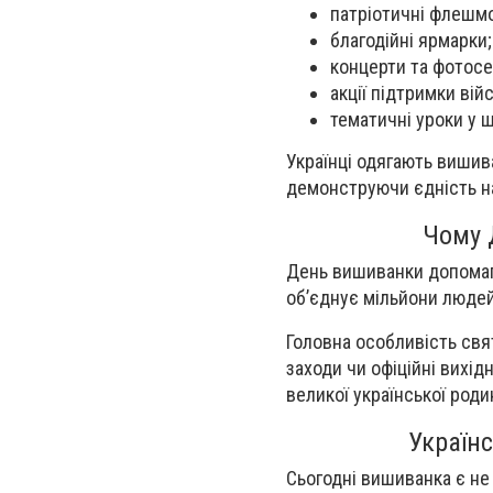
патріотичні флешм
благодійні ярмарки;
концерти та фотосес
акції підтримки вій
тематичні уроки у ш
Українці одягають вишива
демонструючи єдність нац
Чому 
День вишиванки допомагає
об’єднує мільйони людей
Головна особливість свя
заходи чи офіційні вихі
великої української роди
Україн
Сьогодні вишиванка є н