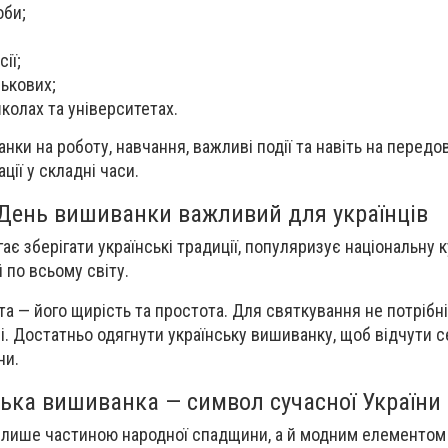
оби;
ії;
ськових;
колах та університетах.
нки на роботу, навчання, важливі події та навіть на передов
ії у складні часи.
День вишиванки важливий для українців
 зберігати українські традиції, популяризує національну к
 по всьому світу.
та — його щирість та простота. Для святкування не потрібн
дні. Достатньо одягнути українську вишиванку, щоб відчути 
ни.
ська вишиванка — символ сучасної України
е лише частиною народної спадщини, а й модним елементом