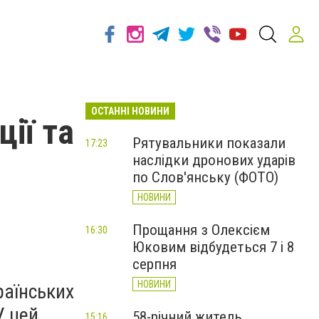
ОСТАННІ НОВИНИ
ції та
Рятувальники показали
17:23
наслідки дронових ударів
по Слов'янську (ФОТО)
НОВИНИ
Прощання з Олексієм
16:30
Юковим відбудеться 7 і 8
серпня
НОВИНИ
раїнських
У цей
58-річний житель
15:16