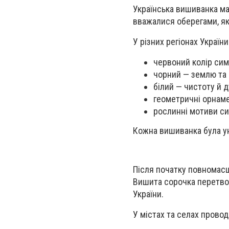
Українська вишиванка ма
вважалися оберегами, як
У різних регіонах Україн
червоний колір сим
чорний — землю та 
білий — чистоту й д
геометричні орнаме
рослинні мотиви си
Кожна вишиванка була ун
Після початку повномасш
Вишита сорочка перетвор
України.
У містах та селах провод