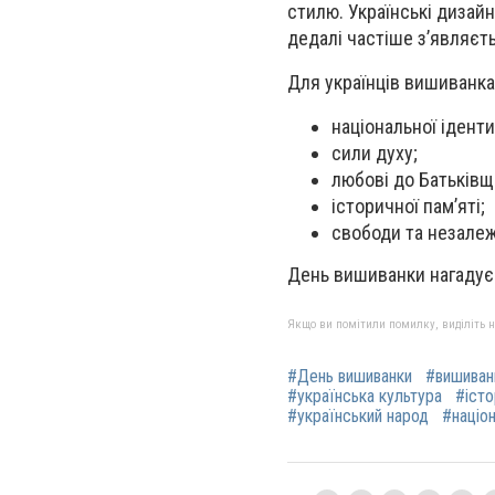
стилю. Українські дизайн
дедалі частіше з’являєть
Для українців вишиванк
національної іденти
сили духу;
любові до Батьківщ
історичної пам’яті;
свободи та незалеж
День вишиванки нагадує 
Якщо ви помітили помилку, виділіть нео
#День вишиванки
#вишиван
#українська культура
#істо
#український народ
#націо