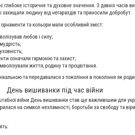
є глибоке історичне та духовне значення. З давніх часів в
і захищали людину від негараздів та приносили добробут.
и орнаменти та кольори мали особливий зміст:
волізував любов і силу;
мудрість;
уховність;
нти означали гармонію та захист;
мволізували життя, родину та процвітання.
ікальною та передавалася з покоління в покоління як родин
День вишиванки під час війни
табної війни День вишиванки став ще важливішим для укра
илася на символ незламності, боротьби за свободу та віри
ять: