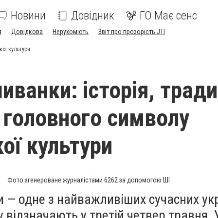
Новини
Довідник
ГО Має сенс
я
Довідкова
Нерухомість
Звіт про прозорість JTI
кої культури
ванки: історія, тради
 головного символу
кої культури
Фото згенероване журналістами 6262 за допомогою ШІ
 — одне з найважливіших сучасних ук
у відзначають у третій четвер травня. 