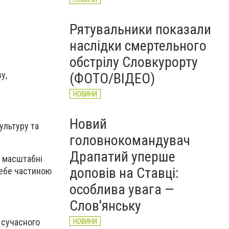
Рятувальники показали
наслідки смертельного
обстрілу Словкурорту
у,
(ФОТО/ВІДЕО)
НОВИНИ
Новий
ультуру та
головнокомандувач
Драпатий уперше
і масштабні
доповів на Ставці:
себе частиною
особлива увага —
Слов'янську
 сучасного
НОВИНИ