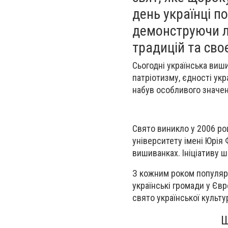
день українці п
демонструючи лю
традицій та своєї
Сьогодні українська виш
патріотизму, єдності ук
набув особливого значенн
Свято виникло у 2006 ро
університету імені Юрія
вишиванках. Ініціативу ш
З кожним роком популяр
українські громади у Євр
свято української культу
Щ