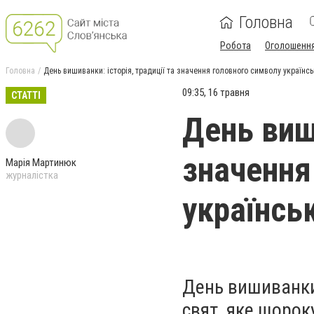
Головна
Робота
Оголошенн
Головна
День вишиванки: історія, традиції та значення головного символу українсь
09:35, 16 травня
СТАТТІ
День виши
значення
Марія Мартинюк
журналістка
українсь
День вишиванки
свят, яке щорок