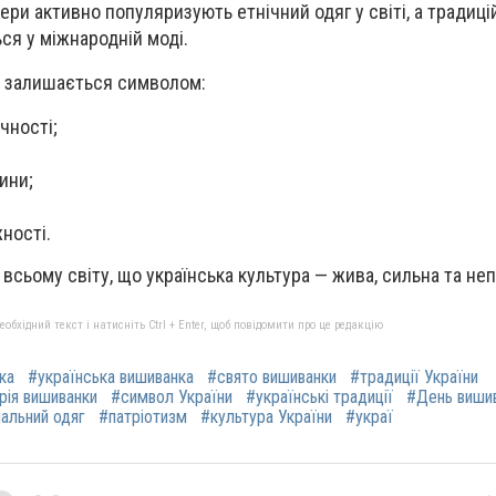
ери активно популяризують етнічний одяг у світі, а традиц
ся у міжнародній моді.
а залишається символом:
чності;
ини;
ності.
всьому світу, що українська культура — жива, сильна та не
бхідний текст і натисніть Ctrl + Enter, щоб повідомити про це редакцію
ка
#українська вишиванка
#свято вишиванки
#традиції України
рія вишиванки
#символ України
#українські традиції
#День виши
нальний одяг
#патріотизм
#культура України
#украї