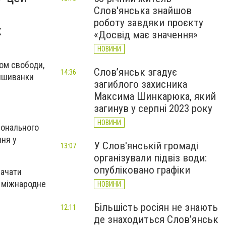
Слов'янська знайшов
роботу завдяки проєкту
х
«Досвід має значення»
НОВИНИ
лом свободи,
Слов’янськ згадує
14:36
вишиванки
загиблого захисника
Максима Шинкарюка, який
загинув у серпні 2023 року
НОВИНИ
іонального
ння у
У Слов'янській громаді
13:07
організували підвіз води:
опубліковано графіки
начати
це міжнародне
НОВИНИ
Більшість росіян не знають
12:11
де знаходиться Слов’янськ