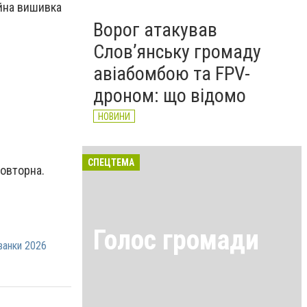
ійна вишивка
Ворог атакував
Слов’янську громаду
авіабомбою та FPV-
дроном: що відомо
НОВИНИ
СПЕЦТЕМА
повторна.
Голос громади
ванки 2026