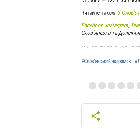
сторони — 1220 осіб осо
Читайте також:
У Слов'я
Facebook
,
Instagram
,
Tel
Слов’янська та Донеччи
Якщо ви помітили помилку, виділіть нео
#Слов'янський напрямок
#Л