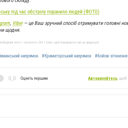
бового складу.
нську під час обстрілу поранило людей (ФОТО)
egram
,
Viber
— це Ваш зручний спосіб отримувати головні но
ни щодня.
бхідний текст і натисніть Ctrl + Enter, щоб повідомити про це редакцію
иманський напрямок
#Краматорський напрямок
#бойові зіткнення
0,0
Оцініть першим
Авторизуйтесь
, щоб