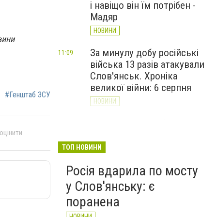
і навіщо він їм потрібен -
Мадяр
НОВИНИ
вини
За минулу добу російські
11:09
війська 13 разів атакували
Слов'янськ. Хроніка
великої війни: 6 серпня
#Генштаб ЗСУ
НОВИНИ
Через постійні обстріли
10:29
 оцінити
Слов’янська
Донецькоблгаз припиняє
ТОП НОВИНИ
обслуговування двох
Росія вдарила по мосту
районів
у Слов'янську: є
НОВИНИ
поранена
НОВИНИ