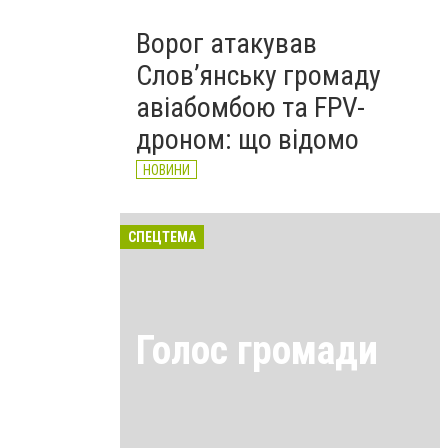
Ворог атакував
Слов’янську громаду
авіабомбою та FPV-
дроном: що відомо
НОВИНИ
СПЕЦТЕМА
Голос громади