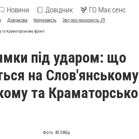
Новини
Довідник
ГО Має сенс
я
Довідкова
Нерухомість
Звіт про прозорість JTI
у та Краматорському фронті
ямки під ударом: що
ться на Слов'янському
кому та Краматорськ
Фото: 40 ОАБр