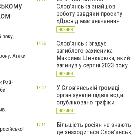
ському
Слов'янська знайшов
роботу завдяки проєкту
ком
«Досвід має значення»
НОВИНИ
 року,
Слов’янськ згадує
14:36
загиблого захисника
рону. Атаки
Максима Шинкарюка, який
загинув у серпні 2023 року
НОВИНИ
к Рай-
У Слов'янській громаді
13:07
би.
організували підвіз води:
опубліковано графіки
ив.
НОВИНИ
Більшість росіян не знають
12:11
 російської
де знаходиться Слов’янськ