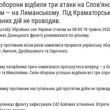
 оборони відбили три атаки на Слов'ян
сім — на Лиманському. Під Краматорсь
них дій не проводив.
штабу Збройних сил України станом на 08:00 18 травня 2026
мках Донецького фронту розвивалася по-різному.
 противник вісім разів намагався прорвати українську обо
у, Ямполя, Дробишевого та Зарічного.
ку загарбники тричі намагалися просунутися вперед — у бі
 та Миколаївки. Сили оборони успішно відбили всі три спро
ямку противник наступальних дій протягом доби не провод
ділянках фронту зафіксували 242 бойових зіткнення. Втрати