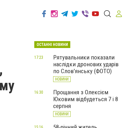
ОСТАННІ НОВИНИ
Рятувальники показали
17:23
наслідки дронових ударів
,
по Слов'янську (ФОТО)
НОВИНИ
ому
Прощання з Олексієм
16:30
Юковим відбудеться 7 і 8
серпня
НОВИНИ
58-річний житель
15:16