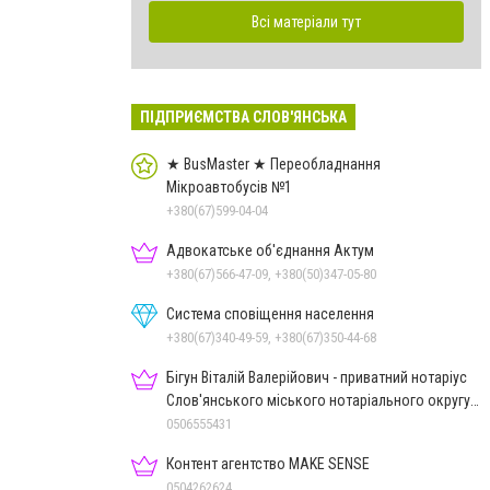
Всі матеріали тут
ПІДПРИЄМСТВА СЛОВ'ЯНСЬКА
★ BusMaster ★ Переобладнання
Мікроавтобусів №1
+380(67)599-04-04
Адвокатське об'єднання Актум
+380(67)566-47-09, +380(50)347-05-80
Система сповіщення населення
+380(67)340-49-59, +380(67)350-44-68
Бігун Віталій Валерійович - приватний нотаріус
Слов'янського міського нотаріального округу
Дон.обл.
0506555431
Контент агентство MAKE SENSE
0504262624