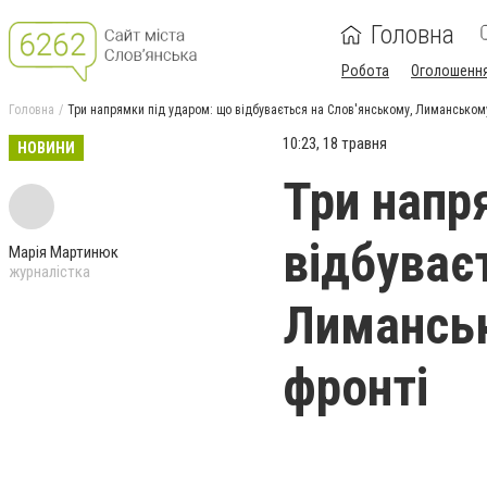
Головна
Робота
Оголошенн
Головна
Три напрямки під ударом: що відбувається на Слов'янському, Лиманськом
10:23, 18 травня
НОВИНИ
Три напр
відбуває
Марія Мартинюк
журналістка
Лимансь
фронті