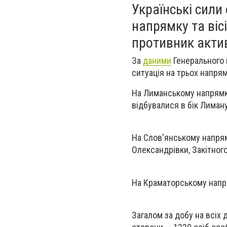
Українські сили
напрямку та ві
противник актив
За
даними
Генерального 
ситуація на трьох напря
На Лиманському напрямку
відбувалися в бік Лиман
На Слов'янському напрям
Олександрівки, Закітного
На Краматорському напр
Загалом за добу на всіх 