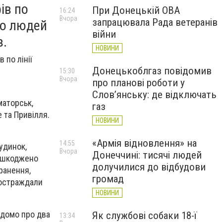
ів по
При Донецькій ОВА
16:24
Вчора
запрацювала Рада ветеранів
ро людей
війни
в.
НОВИНИ
 по лінії
Донецькоблгаз повідомив
15:30
Вчора
про планові роботи у
Слов’янську: де відключать
маторськ,
газ
 та Привілля.
НОВИНИ
«Армія відновлення» на
14:55
удинок,
Вчора
Донеччині: тисячі людей
пошкоджено
долучилися до відбудови
ранення,
громад
постраждали
НОВИНИ
ідомо про два
Як службові собаки 18-ї
13:34