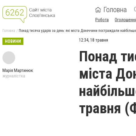
Головна
Робота
Оголошенн
Головна
Понад тисяча ударів за день: які міста Донеччини постраждали найбільше
12:34, 18 травня
НОВИНИ
Понад тис
міста До
Марія Мартинюк
журналістка
найбільше
травня (