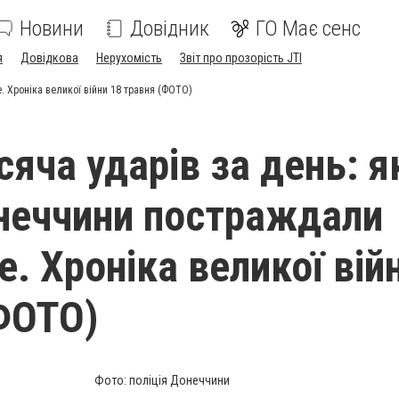
Новини
Довідник
ГО Має сенс
я
Довідкова
Нерухомість
Звіт про прозорість JTI
. Хроніка великої війни 18 травня (ФОТО)
яча ударів за день: я
неччини постраждали
. Хроніка великої вій
ФОТО)
Фото: поліція Донеччини