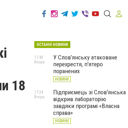
ОСТАННІ НОВИНИ
кі
У Слов’янську атаковане
17:40
Вчора
перехрестя, п'ятеро
поранених
НОВИНИ
ни 18
Підприємець зі Слов'янська
17:24
Вчора
відкрив лабораторію
завдяки програмі «Власна
справа»
НОВИНИ