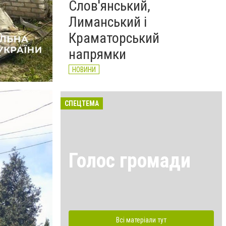
Слов'янський,
Лиманський і
Краматорський
напрямки
НОВИНИ
СПЕЦТЕМА
Голос громади
Всі матеріали тут