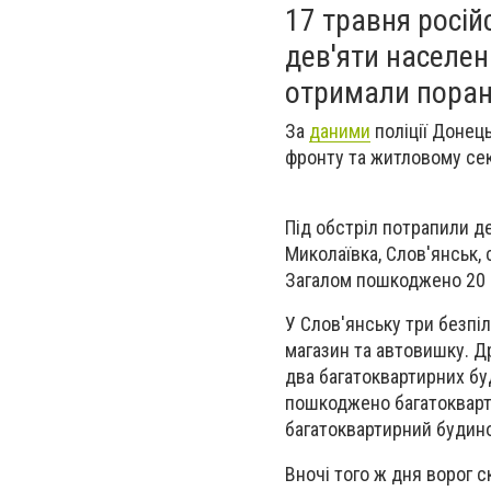
17 травня росій
дев'яти населен
отримали поране
За
даними
поліції Донець
фронту та житловому сек
Під обстріл потрапили де
Миколаївка, Слов'янськ, 
Загалом пошкоджено 20 ц
У Слов'янську три безпі
магазин та автовишку. 
два багатоквартирних бу
пошкоджено багатокварт
багатоквартирний будинок
Вночі того ж дня ворог 