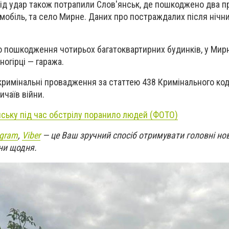
ід удар також потрапили Слов'янськ, де пошкоджено два п
омобіль, та село Мирне. Даних про постраждалих після нічни
о пошкодження чотирьох багатоквартирних будинків, у Мир
ногірці — гаража.
 кримінальні провадження за статтею 438 Кримінального код
ичаїв війни.
нську під час обстрілу поранило людей (ФОТО)
egram
,
Viber
— це Ваш зручний спосіб отримувати головні но
ни щодня.