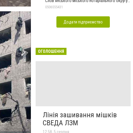
Слов'янського міського нотаріального округу
Дон.обл.
0506555431
Додати підприємство
ОГОЛОШЕННЯ
Лінія зашивання мішків
СВЕДА ЛЗМ
12:58, 5 серпня