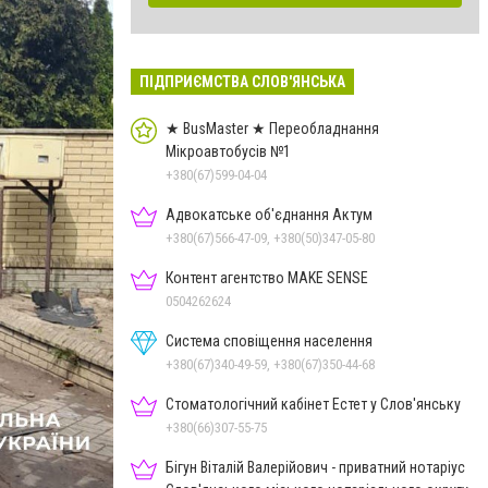
ПІДПРИЄМСТВА СЛОВ'ЯНСЬКА
★ BusMaster ★ Переобладнання
Мікроавтобусів №1
+380(67)599-04-04
Адвокатське об'єднання Актум
+380(67)566-47-09, +380(50)347-05-80
Контент агентство MAKE SENSE
0504262624
Система сповіщення населення
+380(67)340-49-59, +380(67)350-44-68
Стоматологічний кабінет Естет у Слов'янську
+380(66)307-55-75
Бігун Віталій Валерійович - приватний нотаріус