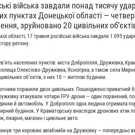
ські війська завдали понад тисячу удар
их пунктах Донецької області — четве
ння, зруйновано 20 цивільних об'єкті
кої області, 17 травня російські війська завдали 1 095 ударів
тору регіону.
в'ять населених пунктів: міста Добропілля, Дружківка, Кра
селища Олексієво-Дружківка, Ясногірка, а також села Мирне
ивільних об'єктів, з них 10 — житлові будинки.
лотники поранили двох цивільних. Пошкоджено приватний б
Дружківку атакували чотири FPV-дрони — один поранений, 
динки й автомобіль. У Добропіллі одна людина отримала по
ирний будинок. У Краматорську внаслідок дронових атак 
, лікарня, магазин і цивільне авто.
скинув три керовані авіабомби на Дружківку — попередньо в