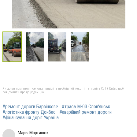
Якщо ви помітили помилку, виділіть необхідний текст і натисніть Ctrl + Enter, щоб
повідомити про це редакцію
#ремонт дороги Барвінкове
#траса М-03 Слов'янськ
#логістика фронту Донбас
#аварійний ремонт дороги
#фінансування доріг Україна
Марія Мартинюк