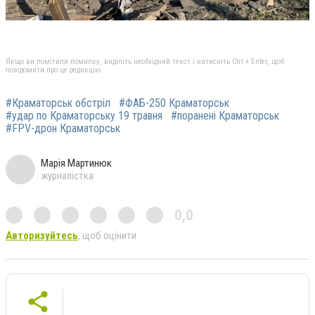
Якщо ви помітили помилку, виділіть необхідний текст і натисніть Ctrl + Enter, щоб
повідомити про це редакцію
#Краматорськ обстріл
#ФАБ-250 Краматорськ
#удар по Краматорську 19 травня
#поранені Краматорськ
#FPV-дрон Краматорськ
Марія Мартинюк
журналістка
0,0
Авторизуйтесь
, щоб оцінити