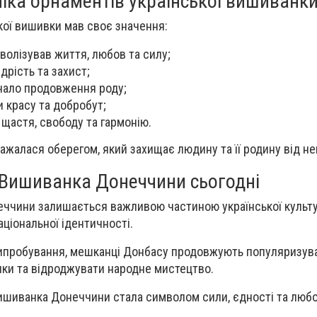
іка орнаментів української вишиванк
ої вишивки мав своє значення:
волізував життя, любов та силу;
дрість та захист;
чало продовження роду;
и красу та добробут;
щастя, свободу та гармонію.
ажалася оберегом, який захищає людину та її родину від не
Вишиванка Донеччини сьогодні
еччини залишається важливою частиною української культу
іональної ідентичності.
випробування, мешканці Донбасу продовжують популяризува
нки та відроджувати народне мистецтво.
вишиванка Донеччини стала символом сили, єдності та любов