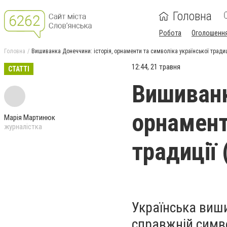
Головна
Робота
Оголошенн
Головна
Вишиванка Донеччини: історія, орнаменти та символіка української тради
12:44, 21 травня
СТАТТІ
Вишиванк
орнамент
Марія Мартинюк
журналістка
традиції
Українська виши
справжній симво