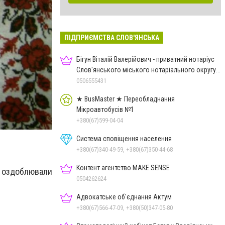
ПІДПРИЄМСТВА СЛОВ'ЯНСЬКА
Бігун Віталій Валерійович - приватний нотаріус
Слов'янського міського нотаріального округу
Дон.обл.
0506555431
★ BusMaster ★ Переобладнання
Мікроавтобусів №1
+380(67)599-04-04
Система сповіщення населення
+380(67)340-49-59, +380(67)350-44-68
Контент агентство MAKE SENSE
і оздоблювали
0504262624
Адвокатське об'єднання Актум
+380(67)566-47-09, +380(50)347-05-80