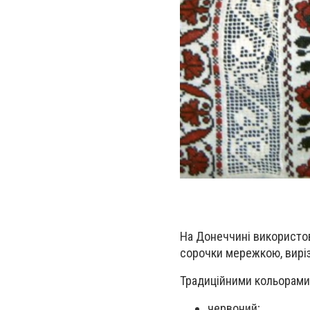
На Донеччині використов
сорочки мережкою, вирі
Традиційними кольорами 
червоний;