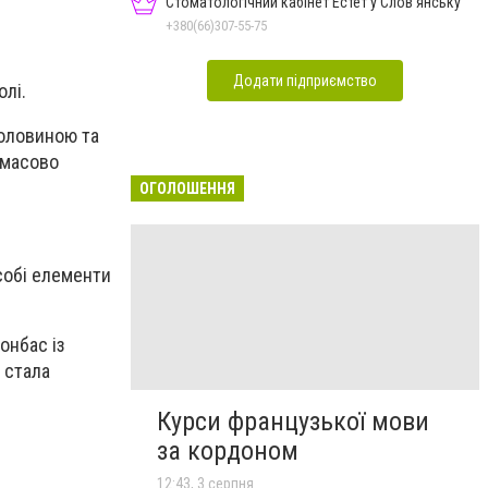
Стоматологічний кабінет Естет у Слов'янську
+380(66)307-55-75
Додати підприємство
олі.
половиною та
 масово
ОГОЛОШЕННЯ
собі елементи
онбас із
 стала
Курси французької мови
за кордоном
12:43, 3 серпня