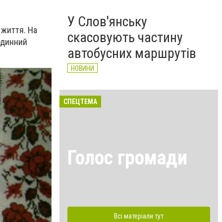
У Слов'янську
 життя. На
скасовують частину
одинний
автобусних маршрутів
НОВИНИ
СПЕЦТЕМА
Голос громади
Всі матеріали тут