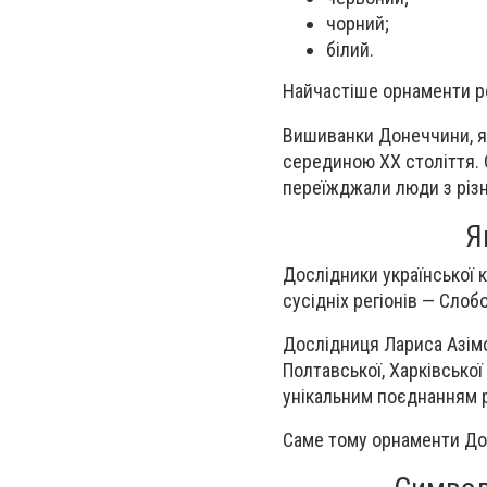
чорний;
білий.
Найчастіше орнаменти ро
Вишиванки Донеччини, я
серединою XX століття. 
переїжджали люди з різн
Я
Дослідники української 
сусідніх регіонів — Сло
Дослідниця Лариса Азімо
Полтавської, Харківсько
унікальним поєднанням р
Саме тому орнаменти Дон