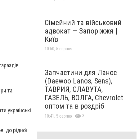
и
Сімейний та військовий
адвокат — Запоріжжя |
Київ
10:50, 5 серпня
гараздів.
Запчастини для Ланос
(Daewoo Lanos, Sens),
ТАВРИЯ, СЛАВУТА,
ри та
ГАЗЕЛЬ, ВОЛГА, Chevrolet
оптом та в роздріб
ти українські
3
10:41, 5 серпня
і до рідної