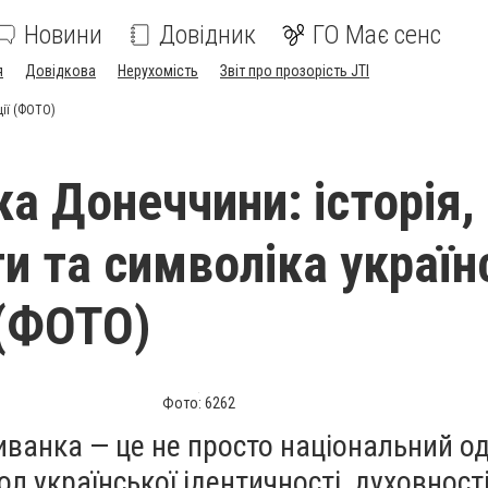
Новини
Довідник
ГО Має сенс
я
Довідкова
Нерухомість
Звіт про прозорість JTI
ції (ФОТО)
а Донеччини: історія,
и та символіка україн
 (ФОТО)
Фото: 6262
ванка — це не просто національний од
л української ідентичності, духовності