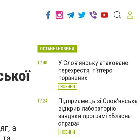
ОСТАННІ НОВИНИ
У Слов’янську атаковане
17:40
перехрестя, п'ятеро
ської
поранених
НОВИНИ
Підприємець зі Слов'янська
17:24
відкрив лабораторію
завдяки програмі «Власна
справа»
яг, а
НОВИНИ
 та