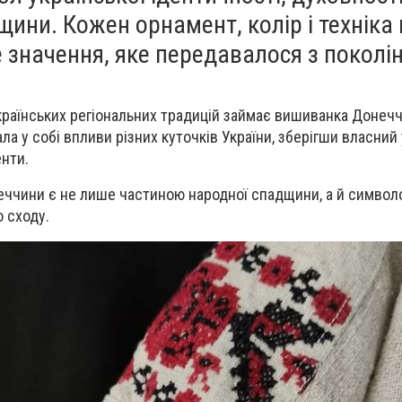
щини. Кожен орнамент, колір і технік
значення, яке передавалося з поколін
раїнських регіональних традицій займає вишиванка Донеч
а у собі впливи різних куточків України, зберігши власний
енти.
еччини є не лише частиною народної спадщини, а й символ
о сходу.