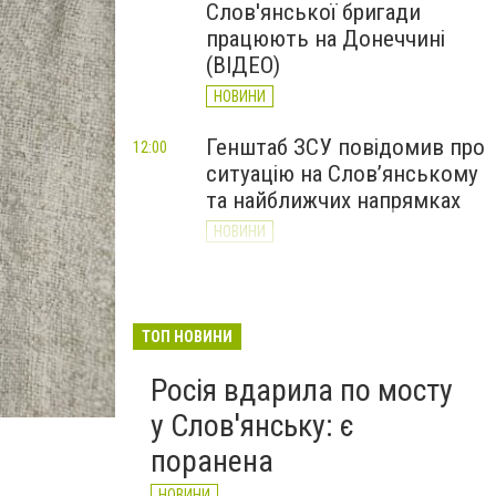
Слов'янської бригади
працюють на Донеччині
(ВІДЕО)
НОВИНИ
Генштаб ЗСУ повідомив про
12:00
ситуацію на Слов’янському
та найближчих напрямках
НОВИНИ
Слов’янськ обстріляли 13
11:18
разів за добу. Хроніка
великої війни: 7 серпня
ТОП НОВИНИ
НОВИНИ
Росія вдарила по мосту
у Слов'янську: є
поранена
НОВИНИ