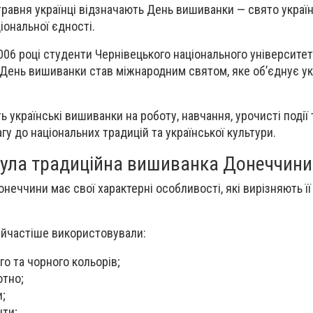
травня українці відзначають День вишиванки — свято україн
ціональної єдності.
006 році студенти Чернівецького національного університет
 День вишиванки став міжнародним святом, яке об’єднує ук
 українські вишиванки на роботу, навчання, урочисті події 
гу до національних традицій та української культури.
ула традиційна вишиванка Донеччини
неччини має свої характерні особливості, які вирізняють її
йчастіше використовували:
о та чорного кольорів;
отно;
;
нти;