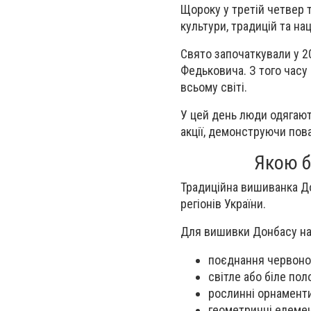
Щороку у третій четвер 
культури, традицій та на
Свято започаткували у 2
Федьковича. З того часу
всьому світі.
У цей день люди одягають
акції, демонструючи пова
Якою б
Традиційна вишиванка До
регіонів України.
Для вишивки Донбасу на
поєднання червоног
світле або біле пол
рослинні орнаменти
геометричні елеме