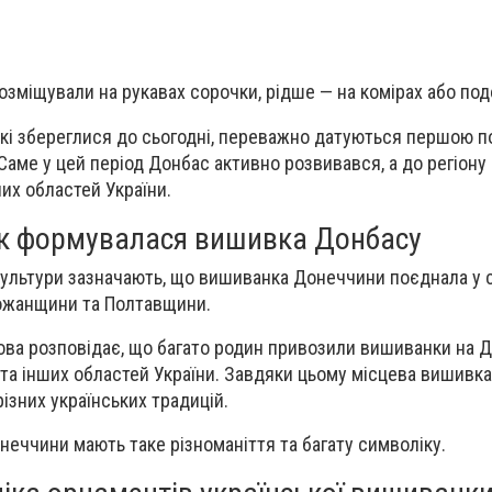
зміщували на рукавах сорочки, рідше — на комірах або под
кі збереглися до сьогодні, переважно датуються першою 
Саме у цей період Донбас активно розвивався, а до регіону
их областей України.
к формувалася вишивка Донбасу
культури зазначають, що вишиванка Донеччини поєднала у 
божанщини та Полтавщини.
ва розповідає, що багато родин привозили вишиванки на Д
ї та інших областей України. Завдяки цьому місцева вишивка
ізних українських традицій.
еччини мають таке різноманіття та багату символіку.