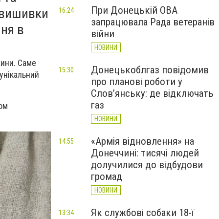
При Донецькій ОВА
а вишивки
16:24
запрацювала Рада ветеранів
ня в
війни
НОВИНИ
чини. Саме
Донецькоблгаз повідомив
15:30
 унікальний
про планові роботи у
Слов’янську: де відключать
газ
ом
НОВИНИ
«Армія відновлення» на
14:55
Донеччині: тисячі людей
долучилися до відбудови
громад
НОВИНИ
Як службові собаки 18-ї
13:34