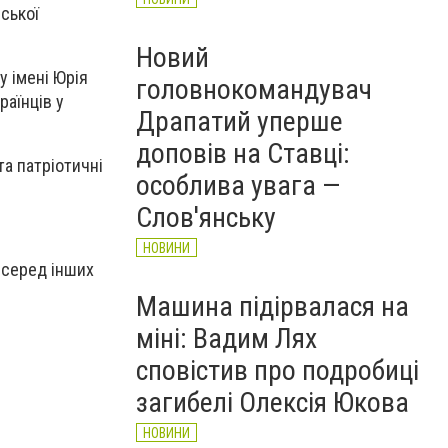
ської
Новий
у імені Юрія
головнокомандувач
раїнців у
Драпатий уперше
доповів на Ставці:
та патріотичні
особлива увага —
Слов'янську
НОВИНИ
 серед інших
Машина підірвалася на
міні: Вадим Лях
сповістив про подробиці
загибелі Олексія Юкова
НОВИНИ