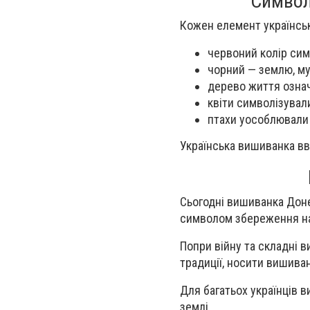
Символ
Кожен елемент українськ
червоний колір сим
чорний — землю, му
дерево життя озна
квіти символізувал
птахи уособлювали 
Українська вишиванка вв
Сьогодні вишиванка Дон
символом збереження нац
Попри війну та складні 
традиції, носити вишива
Для багатьох українців 
землі.