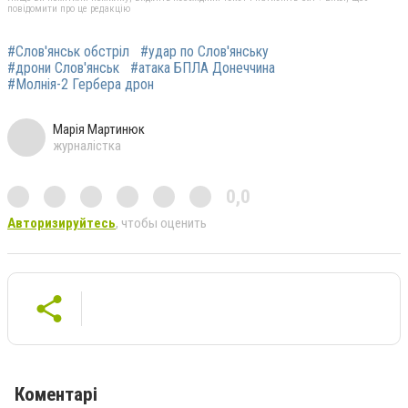
повідомити про це редакцію
#Слов'янськ обстріл
#удар по Слов'янську
#дрони Слов'янськ
#атака БПЛА Донеччина
#Молнія-2 Гербера дрон
Марія Мартинюк
журналістка
0,0
Авторизируйтесь
, чтобы оценить
Коментарі