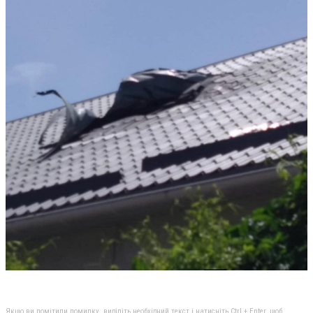
Якщо ви помітили помилку, виділіть необхідний текст і натисніть Ctrl + Enter, щоб