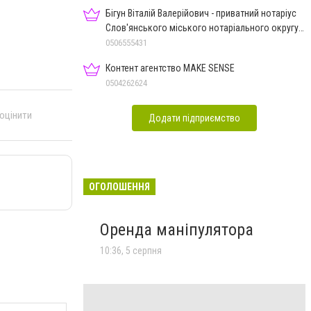
Бігун Віталій Валерійович - приватний нотаріус
Слов'янського міського нотаріального округу
Дон.обл.
0506555431
Контент агентство MAKE SENSE
0504262624
 оцінити
Додати підприємство
ОГОЛОШЕННЯ
Оренда маніпулятора
10:36, 5 серпня