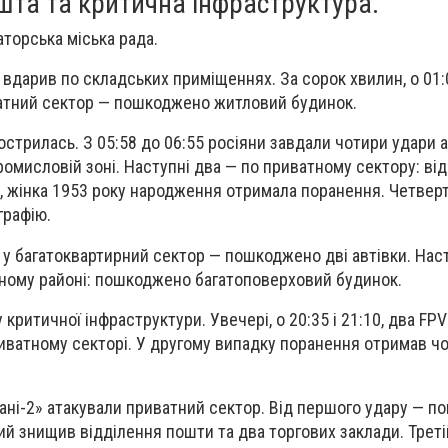
шта та критична інфраструктура.
торська міська рада.
 вдарив по складських приміщеннях. За сорок хвилин, о 01:
ватний сектор — пошкоджено житловий будинок.
гострилась. З 05:58 до 06:55 росіяни завдали чотири удари
омисловій зоні. Наступні два — по приватному сектору: від
, жінка 1953 року народження отримала поранення. Четвер
графію.
 у багатоквартирний сектор — пошкоджено дві автівки. Нас
ному районі: пошкоджено багатоповерховий будинок.
у критичної інфраструктури. Увечері, о 20:35 і 21:10, два FP
риватному секторі. У другому випадку поранення отримав ч
ерані-2» атакували приватний сектор. Від першого удару — 
ий знищив відділення пошти та два торгових заклади. Трет