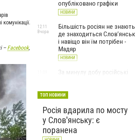
опубліковано графіки
НОВИНИ
арів
 комунікації.
Більшість росіян не знають
12:11
Вчора
де знаходиться Слов’янськ
і навіщо він їм потрібен -
і –
Facebook
,
Мадяр
НОВИНИ
За минулу добу російські
11:09
Вчора
війська 13 разів атакували
Слов'янськ. Хроніка
великої війни: 6 серпня
ТОП НОВИНИ
НОВИНИ
Росія вдарила по мосту
у Слов'янську: є
поранена
НОВИНИ