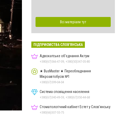
Всі матеріали тут
ПІДПРИЄМСТВА СЛОВ'ЯНСЬКА
Адвокатське об'єднання Актум
+380(67)566-47-09, +380(50)347-05-80
★ BusMaster ★ Переобладнання
Мікроавтобусів №1
+380(67)599-04-04
Система сповіщення населення
+380(67)340-49-59, +380(67)350-44-68
Стоматологічний кабінет Естет у Слов'янську
+380(66)307-55-75