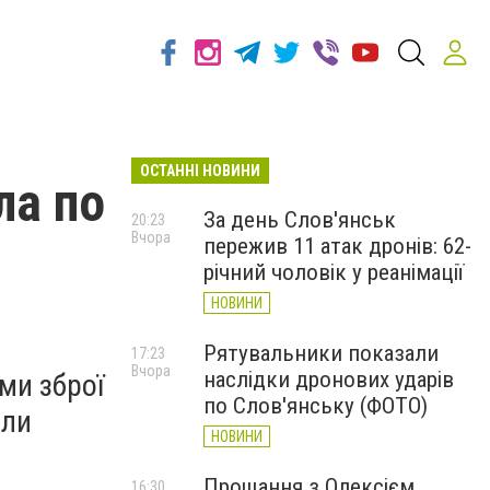
ОСТАННІ НОВИНИ
ла по
За день Слов'янськ
20:23
Вчора
пережив 11 атак дронів: 62-
річний чоловік у реанімації
НОВИНИ
Рятувальники показали
17:23
Вчора
наслідки дронових ударів
ми зброї
по Слов'янську (ФОТО)
али
НОВИНИ
Прощання з Олексієм
16:30