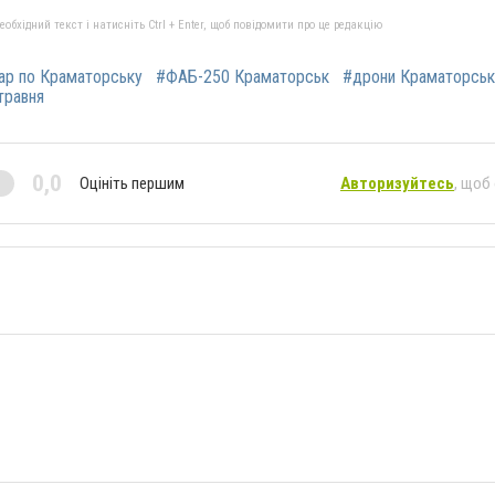
бхідний текст і натисніть Ctrl + Enter, щоб повідомити про це редакцію
ар по Краматорську
#ФАБ-250 Краматорськ
#дрони Краматорськ
травня
0,0
Оцініть першим
Авторизуйтесь
, щоб