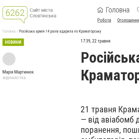
Головна
Робота
Оголошенн
Головна
Російська армія 14 разів вдарила по Краматорську
17:39, 22 травня
НОВИНИ
Російськ
Крамато
Марія Мартинюк
журналістка
21 травня Крама
— від авіабомб
поранення, пош