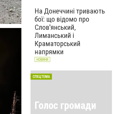
На Донеччині тривають
бої: що відомо про
Слов'янський,
Лиманський і
Краматорський
напрямки
НОВИНИ
СПЕЦТЕМА
Голос громади