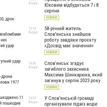
Вчора
Юковим відбудеться 7 і 8
серпня
НОВИНИ
00, дрон
58-річний житель
15:16
Вчора
Слов'янська знайшов
 авіабомбами
роботу завдяки проєкту
 них
«Досвід має значення»
тий удар
НОВИНИ
тупний удар
Слов’янськ згадує
14:36
Вчора
загиблого захисника
Максима Шинкарюка, який
V-дрони
загинув у серпні 2023 року
оловік 1977
НОВИНИ
пошкоджено 11
У Слов'янській громаді
13:07
Вчора
ій пошкодив
організували підвіз води: