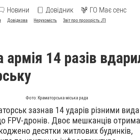
Новини
Довідник
ГО Має сенс
я
Довідкова
Нерухомість
Звіт про прозорість JTI
а армія 14 разів вдари
рську
Фото: Краматорська міська рада
торськ зазнав 14 ударів різними вида
 до FPV-дронів. Двоє мешканців отрим
коджено десятки житлових будинків,