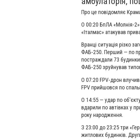
амбулаторія, по
Про це повідомляє Крама
О 00:20 БпЛА «Молнія-2»
«Італмас» атакував при
Вранці ситуація різко за
ФАБ-250. Перший — по пр
постраждали 73 будинки
ФАБ-250 зруйнував типо
О 07:20 FPV-дрон влучив
FPV прийшовся по спаль
О 14:55 — удар по об'єкт
вдарили по автівках у п
року народження.
З 23:00 до 23:25 три «Г
житлових будинків. Друг