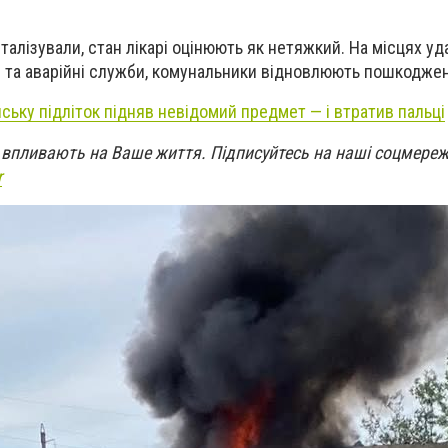
алізували, стан лікарі оцінюють як нетяжкий. На місцях уд
та аварійні служби, комунальники відновлюють пошкоджені
ську підліток підняв невідомий предмет — і втратив пальці
кі впливають на Ваше життя. Підписуйтесь на наші соцмереж
r