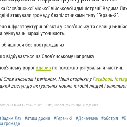
а Слов’янської міської військової адміністрації Вадима Лях
 двічі атакували громаду безпілотниками типу "Герань-2".
но інфраструктурні об’єкти у Слов’янську та селищі Билбас
и руйнувань наразі уточнюють.
, обійшлося без постраждалих.
 що відбувається на Слов’янському напрямку.
Слов’янську ворог
вдарив
по пожежно-рятувальній частині.
і Слов’янськом і регіоном. Наші сторінки у
Facebook
,
Insta
кий доступ до актуальних новин, історій людей і важливої
бхідний текст і натисніть Ctrl + Enter, щоб повідомити про це редакцію
#Вадим Лях
#атака дронів
#Герань-2
#Донеччина
#обстріл
#Б
ка громада