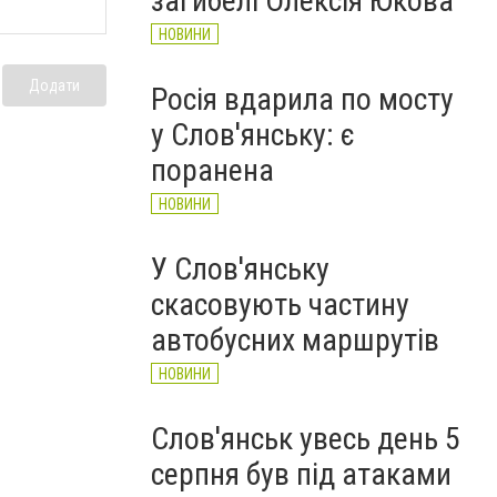
загибелі Олексія Юкова
НОВИНИ
Додати
Росія вдарила по мосту
у Слов'янську: є
поранена
НОВИНИ
У Слов'янську
скасовують частину
автобусних маршрутів
НОВИНИ
Слов'янськ увесь день 5
серпня був під атаками