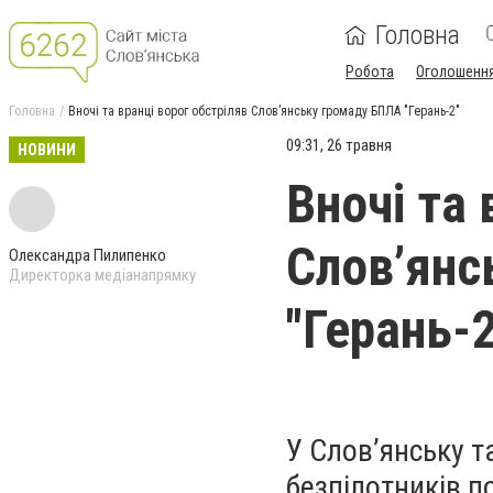
Головна
Робота
Оголошенн
Головна
Вночі та вранці ворог обстріляв Слов’янську громаду БПЛА "Герань-2"
09:31, 26 травня
НОВИНИ
Вночі та 
Слов’янс
Олександра Пилипенко
Директорка медіанапрямку
"Герань-2
У Слов’янську т
безпілотників п