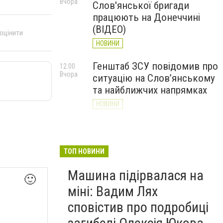
Вчора
Слов'янської бригади
працюють на Донеччині
(ВІДЕО)
 оцінити
НОВИНИ
Генштаб ЗСУ повідомив про
12:00
Вчора
ситуацію на Слов’янському
та найближчих напрямках
НОВИНИ
Слов’янськ обстріляли 13
11:18
Вчора
разів за добу. Хроніка
великої війни: 7 серпня
ТОП НОВИНИ
НОВИНИ
Машина підірвалася на
🙂
міні: Вадим Лях
сповістив про подробиці