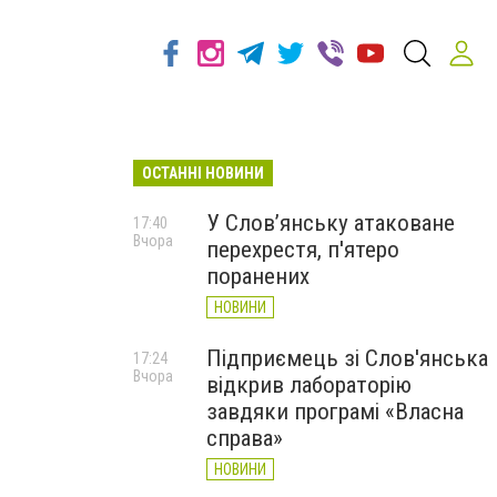
ОСТАННІ НОВИНИ
в
У Слов’янську атаковане
17:40
Вчора
перехрестя, п'ятеро
поранених
НОВИНИ
Підприємець зі Слов'янська
17:24
Вчора
відкрив лабораторію
завдяки програмі «Власна
справа»
НОВИНИ