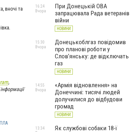
При Донецькій ОВА
16:24
а, вночі та
Вчора
запрацювала Рада ветеранів
війни
івка.
НОВИНИ
Донецькоблгаз повідомив
15:30
Вчора
про планові роботи у
Слов’янську: де відключать
газ
НОВИНИ
gram
,
«Армія відновлення» на
14:55
 інформації
Вчора
Донеччині: тисячі людей
долучилися до відбудови
громад
НОВИНИ
ПЛА
Як службові собаки 18-ї
13:34