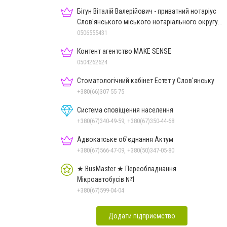
Бігун Віталій Валерійович - приватний нотаріус
Слов'янського міського нотаріального округу
Дон.обл.
0506555431
Контент агентство MAKE SENSE
0504262624
Стоматологічний кабінет Естет у Слов'янську
+380(66)307-55-75
Система сповіщення населення
+380(67)340-49-59, +380(67)350-44-68
Адвокатське об'єднання Актум
+380(67)566-47-09, +380(50)347-05-80
★ BusMaster ★ Переобладнання
Мікроавтобусів №1
+380(67)599-04-04
Додати підприємство