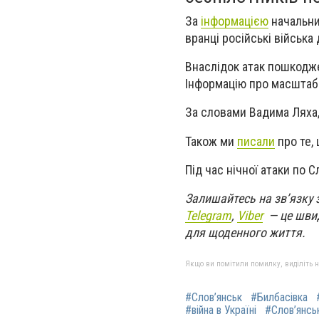
За
інформацією
начальник
вранці російські війська
Внаслідок атак пошкодже
Інформацію про масштаб
За словами Вадима Ляха
Також ми
писали
про те,
Під час нічної атаки по 
Залишайтесь на зв’язку з
Telegram
,
Viber
— це швид
для щоденного життя.
Якщо ви помітили помилку, виділіть нео
#Слов’янськ
#Билбасівка
#війна в Україні
#Слов’янсь