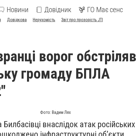
Новини
Довідник
ГО Має сенс
я
Довідкова
Нерухомість
Звіт про прозорість JTI
вранці ворог обстріля
ьку громаду БПЛА
"
Фото: Вадим Лях
а Билбасівці внаслідок атак російських
ошкоджено інфраструктурні об’єкти.