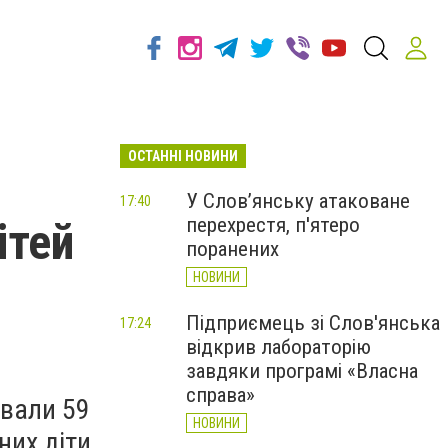
ОСТАННІ НОВИНИ
У Слов’янську атаковане
17:40
перехрестя, п'ятеро
ітей
поранених
НОВИНИ
Підприємець зі Слов'янська
17:24
відкрив лабораторію
завдяки програмі «Власна
справа»
ювали 59
НОВИНИ
них діти