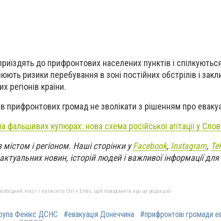
риїздять до прифронтових населених пунктів і спілкуються
ють ризики перебування в зоні постійних обстрілів і закл
х регіонів країни.
 прифронтових громад не зволікати з рішенням про евакуа
а фальшивих купюрах: нова схема російської агітації у Слов
 містом і регіоном. Наші сторінки у
Facebook
,
Instagram
,
Te
актуальних новин, історій людей і важливої інформації дл
бхідний текст і натисніть Ctrl + Enter, щоб повідомити про це редакцію
рупа Фенікс ДСНС
#евакуація Донеччина
#прифронтові громади ев