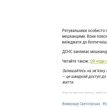
Рятувальники особисто п
мешканцями. Вони поясню
виїжджати до безпечніши
ДСНС закликає мешканців
Читайте також:
QR-коди н
Залишайтесь на зв’язку з
— це швидкий доступ до 
життя.
Якщо ви помітили помилку, виділіть нео
#евакуація Святогірська
#г