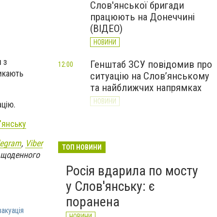
Слов'янської бригади
працюють на Донеччині
(ВІДЕО)
НОВИНИ
 з
Генштаб ЗСУ повідомив про
12:00
икають
ситуацію на Слов’янському
та найближчих напрямках
НОВИНИ
цію.
Слов’янськ обстріляли 13
'янську
11:18
разів за добу. Хроніка
legram
,
Viber
великої війни: 7 серпня
ТОП НОВИНИ
я щоденного
НОВИНИ
Росія вдарила по мосту
у Слов'янську: є
поранена
акуація
НОВИНИ