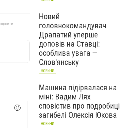
Новий
головнокомандувач
 оцінити
Драпатий уперше
доповів на Ставці:
особлива увага —
Слов'янську
НОВИНИ
Машина підірвалася на
міні: Вадим Лях
сповістив про подробиці
🙂
загибелі Олексія Юкова
НОВИНИ