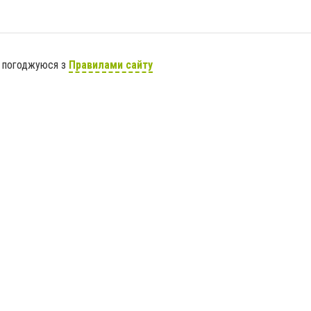
я погоджуюся з
Правилами сайту