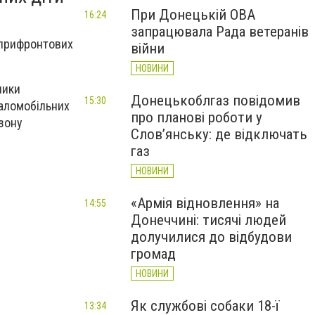
При Донецькій ОВА
16:24
запрацювала Рада ветеранів
з прифронтових
війни
НОВИНИ
ники
Донецькоблгаз повідомив
15:30
маломобільних
про планові роботи у
 зону
Слов’янську: де відключать
газ
НОВИНИ
«Армія відновлення» на
14:55
Донеччині: тисячі людей
долучилися до відбудови
громад
НОВИНИ
Як службові собаки 18-ї
13:34