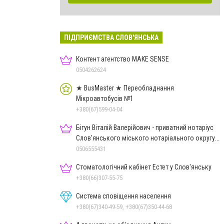
ПІДПРИЄМСТВА СЛОВ'ЯНСЬКА
Контент агентство MAKE SENSE
0504262624
★ BusMaster ★ Переобладнання
Мікроавтобусів №1
+380(67)599-04-04
Бігун Віталій Валерійович - приватний нотаріус
Слов'янського міського нотаріального округу
Дон.обл.
0506555431
Стоматологічний кабінет Естет у Слов'янську
+380(66)307-55-75
Система сповіщення населення
+380(67)340-49-59, +380(67)350-44-68