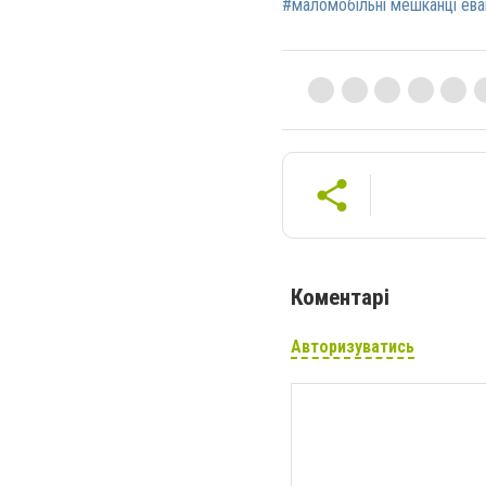
#маломобільні мешканці ев
Коментарі
Авторизуватись