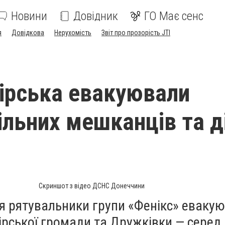
Новини
Довідник
ГО Має сенс
я
Довідкова
Нерухомість
Звіт про прозорість JTI
гірська евакуювали
льних мешканців та д
Скриншот з відео ДСНС Донеччини
я рятувальники групи «Фенікс» еваку
ірської громади та Дружківки — серед 