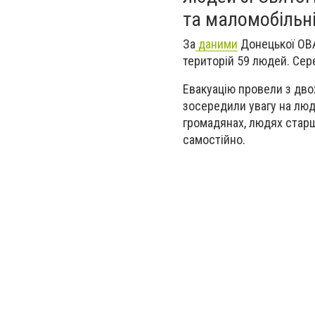
та маломобільн
За
даними
Донецької ОВА
територій 59 людей. Сер
Евакуацію провели з дво
зосередили увагу на люд
громадянах, людях старш
самостійно.