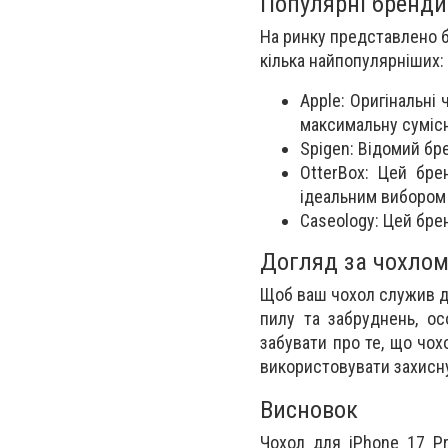
Популярні бренди
На ринку представлено б
кілька найпопулярніших:
Apple: Оригінальні
максимальну сумісні
Spigen: Відомий бре
OtterBox: Цей бре
ідеальним вибором 
Caseology: Цей бре
Догляд за чохлом
Щоб ваш чохол служив до
пилу та забруднень, о
забувати про те, що чо
використовувати захисну
Висновок
Чохол для iPhone 17 P