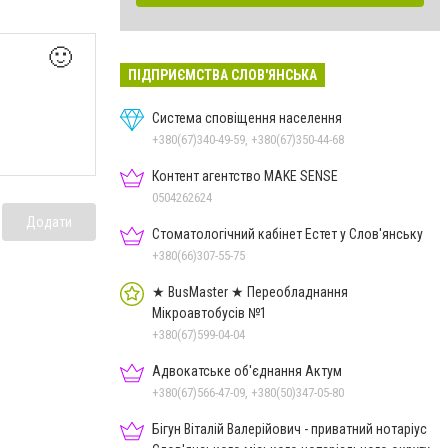
🙂
ПІДПРИЄМСТВА СЛОВ'ЯНСЬКА
Система сповіщення населення
+380(67)340-49-59, +380(67)350-44-68
Контент агентство MAKE SENSE
0504262624
Додати
Стоматологічний кабінет Естет у Слов'янську
+380(66)307-55-75
★ BusMaster ★ Переобладнання
Мікроавтобусів №1
+380(67)599-04-04
Адвокатське об'єднання Актум
+380(67)566-47-09, +380(50)347-05-80
Бігун Віталій Валерійович - приватний нотаріус