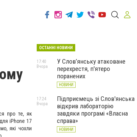
ОСТАННІ НОВИНИ
У Слов’янську атаковане
17:40
Вчора
перехрестя, п'ятеро
ному
поранених
НОВИНИ
Підприємець зі Слов'янська
17:24
Вчора
відкрив лабораторію
завдяки програмі «Власна
я про те, як
справа»
 для iPhone 17
мо, які чохли
НОВИНИ
ю.