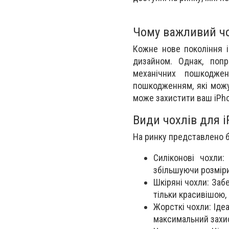
Чому важливий чо
Кожне нове покоління i
дизайном. Однак, поп
механічних пошкодже
пошкодженням, які можут
може захистити ваш iPho
Види чохлів для i
На ринку представлено бе
Силіконові чохли:
збільшуючи розмір
Шкіряні чохли: Заб
тільки красивішою,
Жорсткі чохли: Іде
максимальний захис