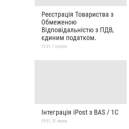
Реєстрація Товариства з
Обмеженою
Відповідальністю з ПДВ,
єдиним податком.
15:21, 1 серпня
Інтеграція iPost з BAS / 1С
09:31, 31 липня