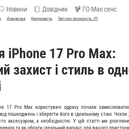
Новини
Довідник
ГО Має сенс
я
Довідкова
Нерухомість
Звіт про прозорість JTI
і
я iPhone 17 Pro Max:
й захист і стиль в од
і
ne 17 Pro Max користувачі одразу почали замислюватис
 від пошкоджень і зберегти його в ідеальному стані. Чохли
то аксесуаром, а необхідністю. У цій статті ми розгляне
переваги та як обрати ідеальний варіант для вашого пристро