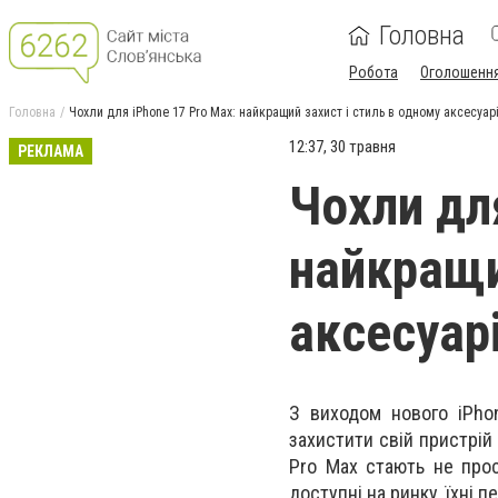
Головна
Робота
Оголошенн
Головна
Чохли для iPhone 17 Pro Max: найкращий захист і стиль в одному аксесуар
12:37, 30 травня
РЕКЛАМА
Чохли дл
найкращи
аксесуар
З виходом нового iPho
захистити свій пристрій
Pro Max стають не прос
доступні на ринку, їхні 