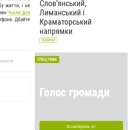
Слов'янський,
у життя, і не
Лиманський і
азин
Чохли для
тфона. Дбайте
Краматорський
напрямки
НОВИНИ
СПЕЦТЕМА
 оцінити
Голос громади
Всі матеріали тут