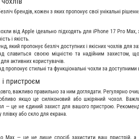
 чохлів
езліч брендів, кожен з яких пропонує свої унікальні рішен
 чохли від Apple ідеально підходять для iPhone 17 Pro Max
сть і якість.
нд, який пропонує безліч доступних і якісних чохлів для за
нд славиться своєю міцністю та надійним захистом, щ
для активних користувачів.
нд пропонує стильні та функціональні чохли за доступними 
 і пристроєм
вго, важливо правильно за ним доглядати. Регулярно очищ
собливо якщо це силіконовий або шкіряний чохол. Важл
хол — це не єдиний захист для вашого пристрою. Рекомен
 плівку або скло для екрана.
ro Max — це не лише спосіб захистити ваш пристрій, а