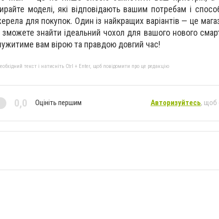
ирайте моделі, які відповідають вашим потребам і способ
жерела для покупок. Один із найкращих варіантів — це маг
и зможете знайти ідеальний чохол для вашого нового смар
 служитиме вам вірою та правдою довгий час!
бхідний текст і натисніть Ctrl + Enter, щоб повідомити про це редакцію
0,0
Оцініть першим
Авторизуйтесь
, щоб