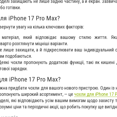
оделі захищають не лише задню частину, а й екран. Зазвич
бо готівки.
ля iPhone 17 Pro Max?
вернути увагу на кілька ключових факторів:
ь матеріал, який відповідає вашому стилю життя. Я
 варто розглянути міцніші варіанти.
е лише захищати, а й підкреслювати ваш індивідуальний с
 вам подобаються.
Деякі чохли пропонують додаткові функції, такі як кишені
ової зарядки.
ля iPhone 17 Pro Max?
можна придбати чохли для вашого нового пристрою. Один із
пропонують широкий асортимент, — це
чохли для iPhone 17 
оделі, які відповідають усім вашим вимогам щодо захисту 
озумні ціни та періодичні акції, що робить покупку ще вигід