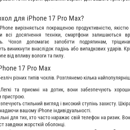
хол для iPhone 17 Pro Max?
Phone вирізняється покращеною продуктивністю, якістю 
ри всі досягнення техніки, смартфони залишаються в
нь. Чохол допомагає запобігти подряпинам, тріщин
ь виникнути внаслідок падінь або випадкових ударів. Крі
ne від впливу вологи та пилу.
Phone 17 Pro Max
зліч різних типів чохлів. Розглянемо кілька найпопулярніш
 Легкі та приємні на дотик, вони забезпечують хорош
и пристрою.
езпечують стильний вигляд і високий ступінь захисту. Шкір
 надаючи вашому iPhone індивідуальності.
альні для тих, хто часто наражає свій телефон на ризик. В
т завдяки жорсткій оболонці.