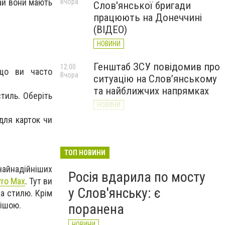
ай вони мають
Вчора
Слов'янської бригади
працюють на Донеччині
(ВІДЕО)
НОВИНИ
Генштаб ЗСУ повідомив про
12:00
кщо ви часто
Вчора
ситуацію на Слов’янському
та найближчих напрямках
тиль. Оберіть
НОВИНИ
 для карток чи
Слов’янськ обстріляли 13
11:18
Вчора
разів за добу. Хроніка
великої війни: 7 серпня
ТОП НОВИНИ
НОВИНИ
 найнадійніших
Росія вдарила по мосту
Pro Max
. Тут ви
у Слов'янську: є
та стилю. Крім
нішою.
поранена
НОВИНИ