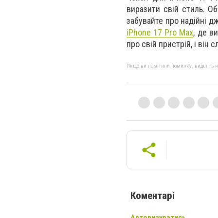
виразити свій стиль. Об
забувайте про надійні д
iPhone 17 Pro Max
, де в
про свій пристрій, і він
Якщо ви помітили помилку, виділіть нео
Коментарі
Авторизуватись