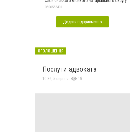
Слов'янського міського нотаріального округу
Дон.обл.
0506555431
Додати підприємство
ОГОЛОШЕННЯ
Послуги адвоката
18
10:36, 5 серпня