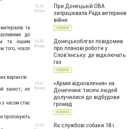
При Донецькій ОВА
16:24
Вчора
запрацювала Рада ветеранів
війни
матеріалів та
НОВИНИ
разливими до
Донецькоблгаз повідомив
ам та іншим
15:30
Вчора
про планові роботи у
м того, чохол
Слов’янську: де відключать
газ
НОВИНИ
их варіантів:
«Армія відновлення» на
14:55
Вчора
ий захист, не
Донеччині: тисячі людей
долучилися до відбудови
а з часом стає
громад
НОВИНИ
они пропонують
Як службові собаки 18-ї
13:34