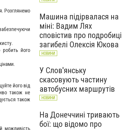
ня. Розглянемо
Машина підірвалася на
міні: Вадим Лях
, забезпечуючи
сповістив про подробиці
загибелі Олексія Юкова
хисту.
о робить його
НОВИНИ
цінами.
У Слов'янську
скасовують частину
уйте його від
автобусних маршрутів
иво також не
НОВИНИ
дується також
На Донеччині тривають
бої: що відомо про
 й можливість