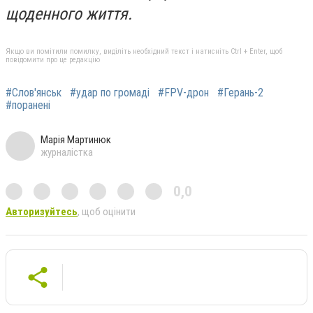
щоденного життя.
Якщо ви помітили помилку, виділіть необхідний текст і натисніть Ctrl + Enter, щоб
повідомити про це редакцію
#Слов'янськ
#удар по громаді
#FPV-дрон
#Герань-2
#поранені
Марія Мартинюк
журналістка
0,0
Авторизуйтесь
, щоб оцінити