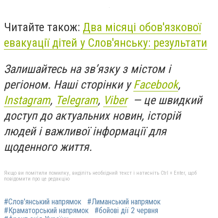
Читайте також:
Два місяці обов'язкової
евакуації дітей у Слов'янську: результати
Залишайтесь на зв’язку з містом і
регіоном. Наші сторінки у
Facebook
,
Instagram
,
Telegram
,
Viber
— це швидкий
доступ до актуальних новин, історій
людей і важливої інформації для
щоденного життя.
Якщо ви помітили помилку, виділіть необхідний текст і натисніть Ctrl + Enter, щоб
повідомити про це редакцію
#Слов'янський напрямок
#Лиманський напрямок
#Краматорський напрямок
#бойові дії 2 червня