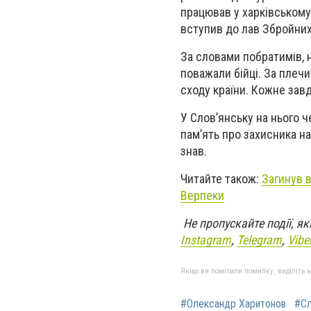
працював у харківському
вступив до лав Збройних
За словами побратимів, 
поважали бійці. За плеч
сходу країни. Кожне завд
У Слов’янську на нього ч
пам’ять про захисника на
знав.
Читайте також:
Загинув 
Верпеки
Не пропускайте події, я
Instagram
,
Telegram
,
Vibe
Якщо ви помітили помилку, виділіть нео
#Олександр Харитонов
#Сл