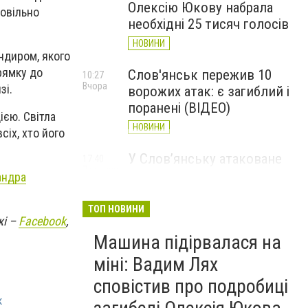
Олексію Юкову набрала
ровільно
необхідні 25 тисяч голосів
НОВИНИ
ндиром, якого
рямку до
Слов'янськ пережив 10
10:27
Вчора
зі.
ворожих атак: є загиблий і
поранені (ВІДЕО)
ією. Світла
НОВИНИ
сіх, хто його
У Слов’янську атаковане
17:40
7 серпня
перехрестя, п'ятеро
андра
поранених
ТОП НОВИНИ
НОВИНИ
жі –
Facebook
,
Машина підірвалася на
міні: Вадим Лях
сповістив про подробиці
к