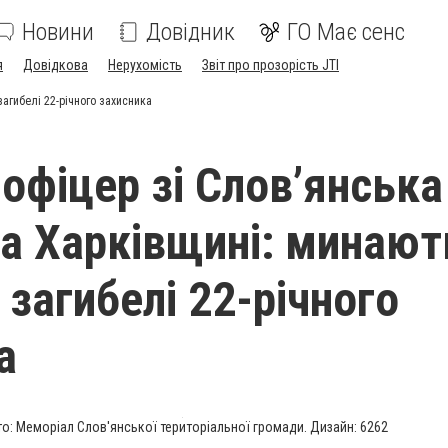
Новини
Довідник
ГО Має сенс
я
Довідкова
Нерухомість
Звіт про прозорість JTI
агибелі 22-річного захисника
офіцер зі Слов’янська
на Харківщині: минают
 загибелі 22-річного
а
о: Меморіал Слов'янської територіальної громади. Дизайн: 6262