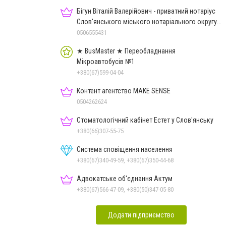
Бігун Віталій Валерійович - приватний нотаріус
Слов'янського міського нотаріального округу
Дон.обл.
0506555431
★ BusMaster ★ Переобладнання
Мікроавтобусів №1
+380(67)599-04-04
Контент агентство MAKE SENSE
0504262624
Стоматологічний кабінет Естет у Слов'янську
+380(66)307-55-75
Система сповіщення населення
+380(67)340-49-59, +380(67)350-44-68
Адвокатське об'єднання Актум
+380(67)566-47-09, +380(50)347-05-80
Додати підприємство