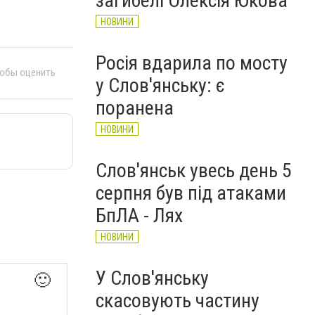
загибелі Олексія Юкова
НОВИНИ
Росія вдарила по мосту
тобы оценить
у Слов'янську: є
поранена
НОВИНИ
Слов'янськ увесь день 5
серпня був під атаками
БпЛА - Лях
НОВИНИ
У Слов'янську
🙂
скасовують частину