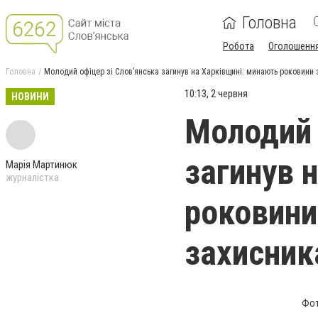
Головна
Робота
Оголошенн
Головна
Молодий офіцер зі Слов’янська загинув на Харківщині: минають роковини з
10:13, 2 червня
НОВИНИ
Молодий 
загинув 
Марія Мартинюк
журналістка
роковини
захисник
Фот