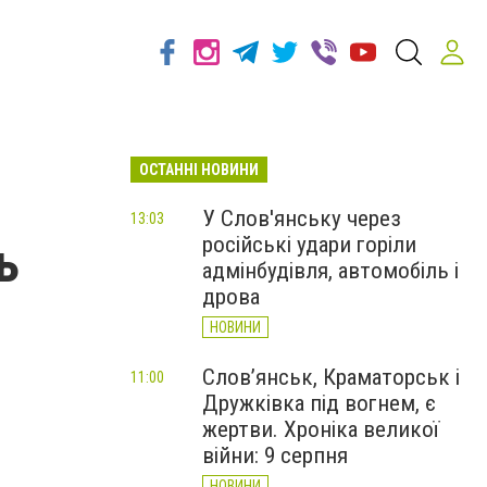
ОСТАННІ НОВИНИ
У Слов'янську через
13:03
російські удари горіли
ь
адмінбудівля, автомобіль і
дрова
НОВИНИ
Слов’янськ, Краматорськ і
11:00
Дружківка під вогнем, є
жертви. Хроніка великої
війни: 9 серпня
НОВИНИ