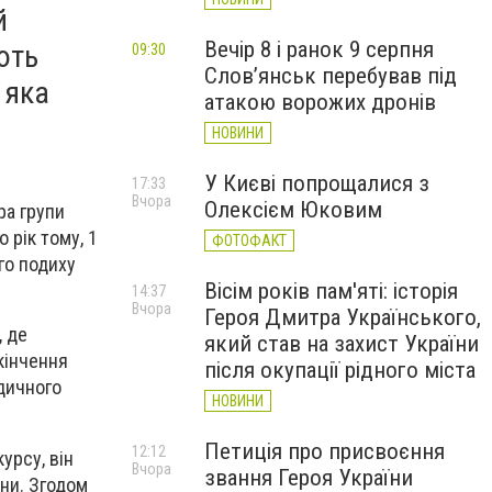
й
Вечір 8 і ранок 9 серпня
ють
09:30
Слов’янськ перебував під
 яка
атакою ворожих дронів
НОВИНИ
У Києві попрощалися з
17:33
Вчора
Олексієм Юковим
ра групи
 рік тому, 1
ФОТОФАКТ
ого подиху
Вісім років пам'яті: історія
14:37
Вчора
Героя Дмитра Українського,
, де
який став на захист України
кінчення
після окупації рідного міста
дичного
НОВИНИ
Петиція про присвоєння
12:12
урсу, він
Вчора
звання Героя України
они. Згодом