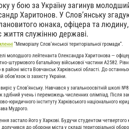
оку у бою за Україну загинув молодши
сандр Харитонов. У Слов’янську згаду
лановитого юнака, офіцера та людину,
є життя служінню державі.
мленні
"Меморіалу Слов'янської територіальної громади".
елі молодшого лейтенанта Олександра Харитонова — офіце
но-штурмового батальйону військової частини А2582. Рівно
ю в районі міста Вовчанськ Харківської області. До останнь
й обов’язок із захисту України.
виріс у Слов’янську. Навчався у загальноосвітній школі №8
к здібний учень і переможець численних олімпіад. Після за
ово-юридичного інституту Харківського національного юри
лава Мудрого.
ня застало його у Харкові. Будучи студентом четвертого к
 долучився до оборони міста у складі територіальної обор