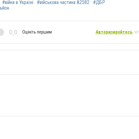
#війна в Україні
#військова частина А2582
#ДБР
ьйон.
0,0
Оцініть першим
Авторизируйтесь
, ч