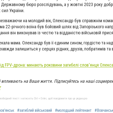
 Державному бюро розслідувань, а у жовтні 2023 року доб
 сил України.
незважаючи на молодий вік, Олександр був справжнім кома
има 22-річного воїна був бойовий шлях від Запорізького нап
ання він виконував із честю та відданістю військовій прися
екала мама. Олександр був її єдиним сином, гордістю та над
завжди залишиться у серцях рідних, друзів, побратимів та в
від FPV-дрона: минають роковини загибелі слов'янця Олекс
кі впливають на Ваше життя. Підписуйтесь на наші соцмере
r
бхідний текст і натисніть Ctrl + Enter, щоб повідомити про це редакцію
ов’янськ
#загиблий військовий
#молодший лейтенант
#Вовчансь