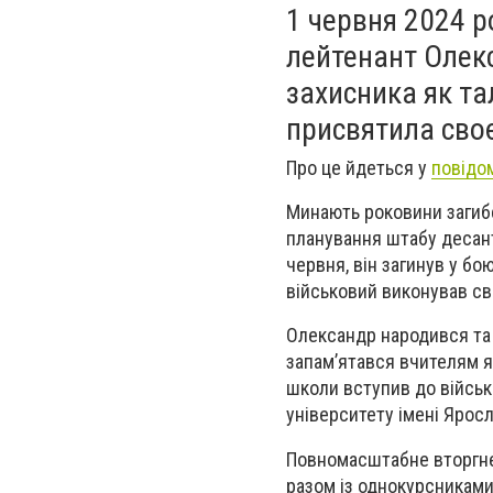
1 червня 2024 р
лейтенант Олек
захисника як та
присвятила сво
Про це йдеться у
повідо
Минають роковини загиб
планування штабу десант
червня, він загинув у бо
військовий виконував сві
Олександр народився та 
запам’ятався вчителям я
школи вступив до військ
університету імені Ярос
Повномасштабне вторгнен
разом із однокурсниками