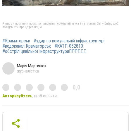
Якщо ви помітили помилку, виділіть необхідний текст і натисніть Ctrl + Enter, щоб
повідомити про це редакцію
#Краматорськ
#удар по комунальній інфраструктурі
#водоканал Краматорськ
#КАТП-052810
#обстріл цивільної інфраструктури
Марія Мартинюк
журналістка
0,0
Авторизуйтесь
, щоб оцінити