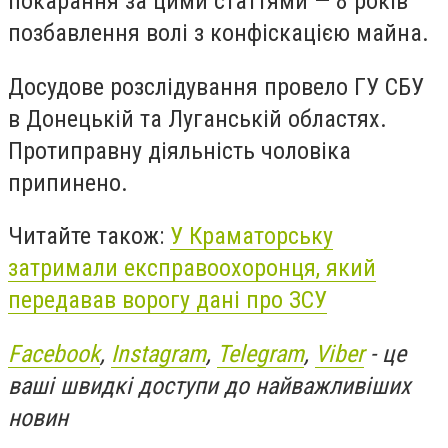
покарання за цими статтями — 8 років
позбавлення волі з конфіскацією майна.
Досудове розслідування провело ГУ СБУ
в Донецькій та Луганській областях.
Протиправну діяльність чоловіка
припинено.
Читайте також:
У Краматорську
затримали експравоохоронця, який
передавав ворогу дані про ЗСУ
Facebook
,
Instagram
,
Telegram
,
Viber
- це
ваші швидкі доступи до найважливіших
новин