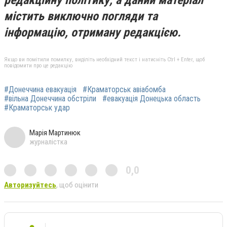
редакційну політику, а даний матеріал
містить виключно погляди та
інформацію, отриману редакцією.
Якщо ви помітили помилку, виділіть необхідний текст і натисніть Ctrl + Enter, щоб
повідомити про це редакцію
#Донеччина евакуація
#Краматорськ авіабомба
#вільна Донеччина обстріли
#евакуація Донецька область
#Краматорськ удар
Марія Мартинюк
журналістка
0,0
Авторизуйтесь
, щоб оцінити