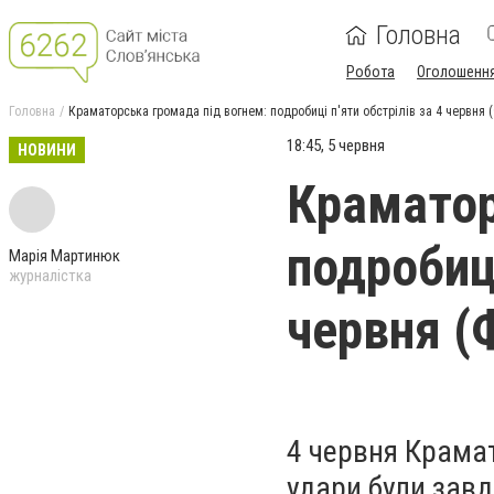
Головна
Робота
Оголошенн
Головна
Краматорська громада під вогнем: подробиці п'яти обстрілів за 4 червня
18:45, 5 червня
НОВИНИ
Краматор
подробиці
Марія Мартинюк
журналістка
червня (
4 червня Крамат
удари були завд