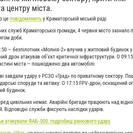
а центру міста.
о це
повідомляють
у Краматорській міській раді.
них служб Краматорської громади, 4 червня місто зазнало п
ягом доби.
:50 — безпілотник «Молнія-2» влучив у житловий будинок 
чний дрон атакував об'єкт критичної інфраструктури. О 09:1
астині міста — пошкоджено два автомобілі.
кові завдали удару з РСЗО «Град» по приватному сектору. П
дарські споруди та автівку. О 17:15 FPV-дрон, оснащений 
ий будинок.
ред цивільних немає. Аварійні бригади працюють над відн
. Відповідні служби фіксують наслідки ударів.
ьк атакували ФАБ-500: подробиці ранкового удару
egram
,
Viber
- це ваші швидкі доступи до найважливіших нов