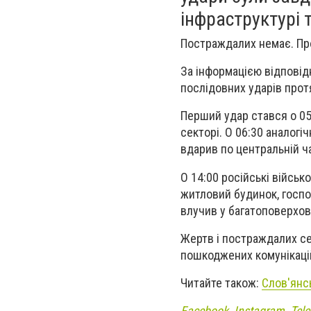
інфраструктурі т
Постраждалих немає. Пр
За інформацією відповід
послідовних ударів прот
Перший удар стався о 05
секторі. О 06:30 аналогі
вдарив по центральній ч
О 14:00 російські війсь
житловий будинок, госпо
влучив у багатоповерхов
Жертв і постраждалих се
пошкоджених комунікацій
Читайте також:
Слов'янс
Facebook
,
Instagram
,
Tel