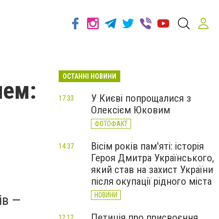
ОСТАННІ НОВИНИ
нем:
У Києві попрощалися з
17:33
Олексієм Юковим
ФОТОФАКТ
Вісім років пам'яті: історія
14:37
Героя Дмитра Українського,
який став на захист України
після окупації рідного міста
НОВИНИ
ів —
Петиція про присвоєння
12:12