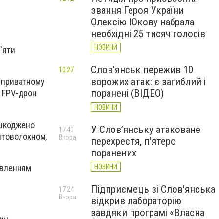
звання Героя України
Олексію Юкову набрала
необхідні 25 тисяч голосів
НОВИНИ
'яти
Слов'янськ пережив 10
10:27
ворожих атак: є загиблий і
у приватному
поранені (ВІДЕО)
5 FPV-дрон
НОВИНИ
ошкоджено
У Слов’янську атаковане
17:40
оптоволокном,
Вчора
перехрестя, п'ятеро
поранених
овленням
НОВИНИ
Підприємець зі Слов'янська
17:24
Вчора
відкрив лабораторію
завдяки програмі «Власна
ин