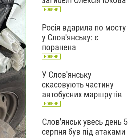
загибелі Олексія Юкова
НОВИНИ
Росія вдарила по мосту
у Слов'янську: є
поранена
НОВИНИ
У Слов'янську
скасовують частину
автобусних маршрутів
НОВИНИ
Слов'янськ увесь день 5
серпня був під атаками