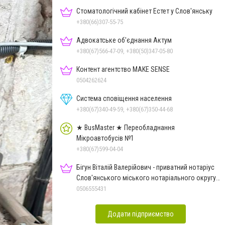
Стоматологічний кабінет Естет у Слов'янську
+380(66)307-55-75
Адвокатське об'єднання Актум
+380(67)566-47-09, +380(50)347-05-80
Контент агентство MAKE SENSE
0504262624
Система сповіщення населення
+380(67)340-49-59, +380(67)350-44-68
★ BusMaster ★ Переобладнання
Мікроавтобусів №1
+380(67)599-04-04
Бігун Віталій Валерійович - приватний нотаріус
Слов'янського міського нотаріального округу
Дон.обл.
0506555431
Додати підприємство