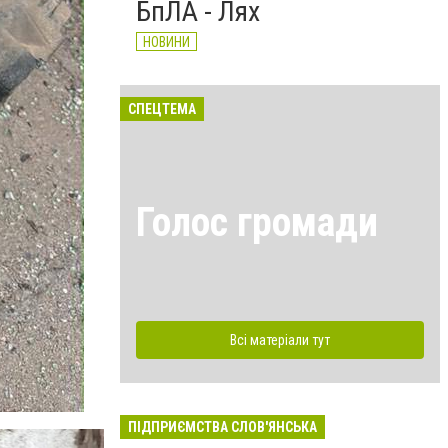
БпЛА - Лях
НОВИНИ
СПЕЦТЕМА
Голос громади
Всі матеріали тут
ПІДПРИЄМСТВА СЛОВ'ЯНСЬКА