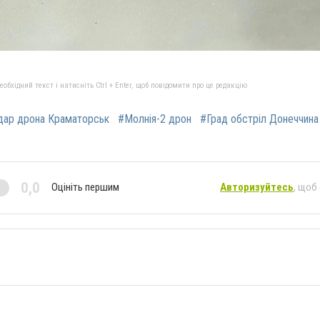
бхідний текст і натисніть Ctrl + Enter, щоб повідомити про це редакцію
дар дрона Краматорськ
#Молнія-2 дрон
#Град обстріл Донеччина
0,0
Оцініть першим
Авторизуйтесь
, щоб