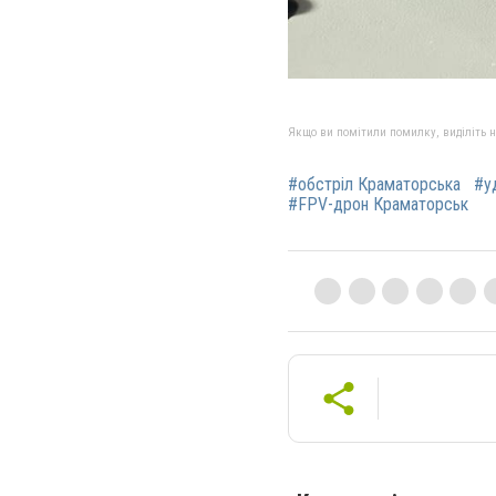
Якщо ви помітили помилку, виділіть нео
#обстріл Краматорська
#у
#FPV-дрон Краматорськ