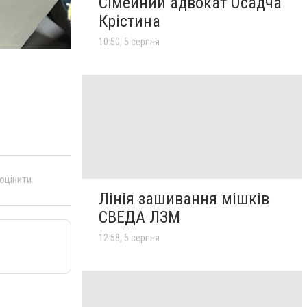
Сімейний адвокат Осадча
Крістина
10:50, 5 серпня
 оцінити
Лінія зашивання мішків
СВЕДА ЛЗМ
12:58, 5 серпня