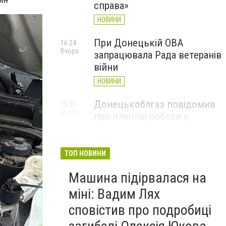
справа»
НОВИНИ
При Донецькій ОВА
16:24
Вчора
запрацювала Рада ветеранів
війни
НОВИНИ
Донецькоблгаз повідомив
15:30
Вчора
про планові роботи у
Слов’янську: де відключать
газ
ТОП НОВИНИ
НОВИНИ
Машина підірвалася на
міні: Вадим Лях
сповістив про подробиці