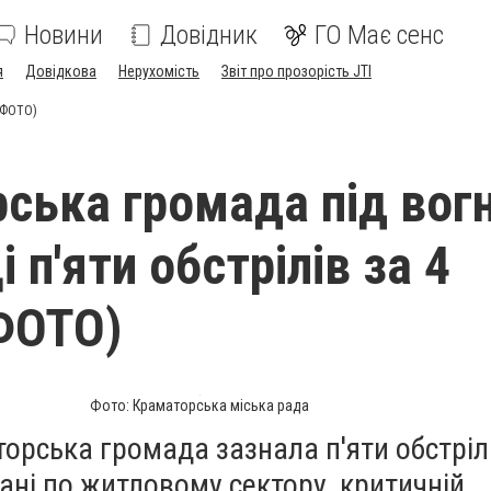
Новини
Довідник
ГО Має сенс
я
Довідкова
Нерухомість
Звіт про прозорість JTI
 (ФОТО)
ська громада під вог
 п'яти обстрілів за 4
ФОТО)
Фото: Краматорська міська рада
орська громада зазнала п'яти обстріл
ані по житловому сектору, критичній