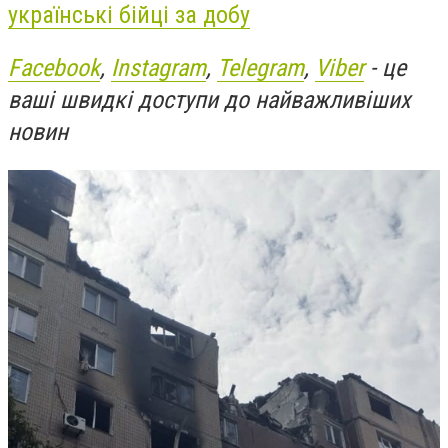
українські бійці за добу
Facebook
,
Instagram
,
Telegram
,
Viber
- це
ваші швидкі доступи до найважливіших
новин