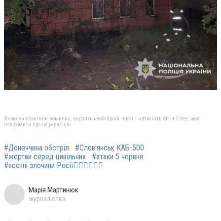
Якщо ви помітили помилку, виділіть необхідний текст і натисніть Ctrl + Enter, щоб
повідомити про це редакцію
#Донеччина обстріл
#Слов'янськ КАБ-500
#жертви серед цивільних
#атаки 5 червня
#воєнні злочини Росії
Марія Мартинюк
журналістка