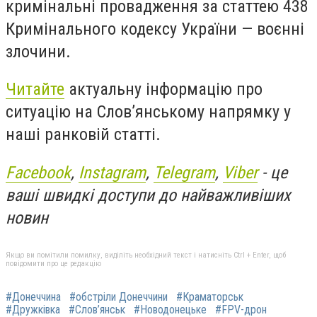
кримінальні провадження за статтею 438
Кримінального кодексу України — воєнні
злочини.
Читайте
актуальну інформацію про
ситуацію на Слов’янському напрямку у
наші ранковій статті.
Facebook
,
Instagram
,
Telegram
,
Viber
- це
ваші швидкі доступи до найважливіших
новин
Якщо ви помітили помилку, виділіть необхідний текст і натисніть Ctrl + Enter, щоб
повідомити про це редакцію
#Донеччина
#обстріли Донеччини
#Краматорськ
#Дружківка
#Слов’янськ
#Новодонецьке
#FPV-дрон