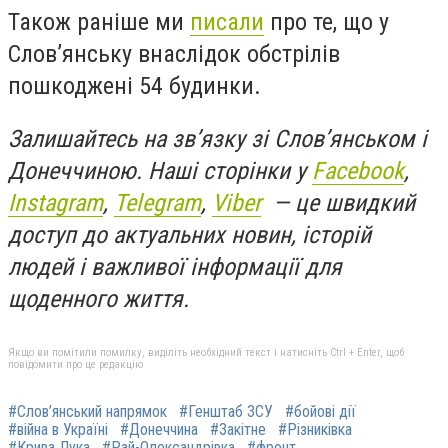
Також раніше ми
писали
про те, що у
Слов’янську внаслідок обстрілів
пошкоджені 54 будинки.
Залишайтесь на зв’язку зі Слов’янськом і
Донеччиною. Наші сторінки у
Facebook
,
Instagram
,
Telegram
,
Viber
— це швидкий
доступ до актуальних новин, історій
людей і важливої інформації для
щоденного життя.
Якщо ви помітили помилку, виділіть необхідний текст і натисніть Ctrl + Enter, щоб
повідомити про це редакцію
#Слов’янський напрямок
#Генштаб ЗСУ
#бойові дії
#війна в Україні
#Донеччина
#Закітне
#Різниківка
#Крива Лука
#Рай-Олександрівка
#фронт